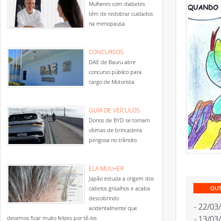
Mulheres com diabetes
têm de redobrar cuidados
na menopausa
CONCURSOS
DAE de Bauru abre
concurso público para
cargo de Motorista
GUIA DE VEÍCULOS
Donos de BYD se tornam
vítimas de brincadeira
perigosa no trânsito
ELA MULHER
Japão estuda a origem dos
cabelos grisalhos e acaba
OUT
descobrindo
- 22/03
acidentalmente que
- 13/03
devemos ficar muito felizes por tê-los