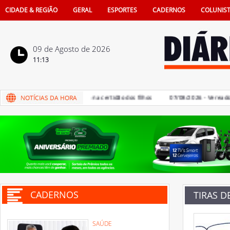
CIDADE & REGIÃO
GERAL
ESPORTES
CADERNOS
COLUNIS
09 de Agosto de 2026
11:13
ia de pais na vida e também na certidão dos filhos
07/08/2026 - Vereadores 
CADERNOS
TIRAS D
SAÚDE