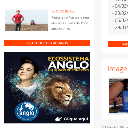
- 04/03
MUNDO RURAL
- 20/02
Reajuste no Funrural altera
- 05/02
alíquotas a partir de 1º de
- 29/01
abril de 2026
VEJA TODOS OS CADERNOS
MAI
Image
© Copyright 2026 -