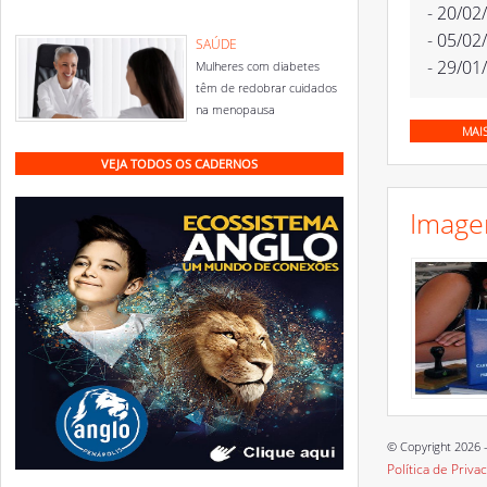
- 20/02
- 05/02
SAÚDE
- 29/01
Mulheres com diabetes
têm de redobrar cuidados
na menopausa
MAI
VEJA TODOS OS CADERNOS
Image
© Copyright 2026 -
Política de Priva