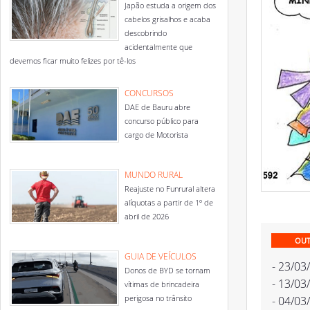
Japão estuda a origem dos
cabelos grisalhos e acaba
descobrindo
acidentalmente que
devemos ficar muito felizes por tê-los
CONCURSOS
DAE de Bauru abre
concurso público para
cargo de Motorista
MUNDO RURAL
Reajuste no Funrural altera
alíquotas a partir de 1º de
abril de 2026
OUT
GUIA DE VEÍCULOS
- 23/03
Donos de BYD se tornam
- 13/03
vítimas de brincadeira
perigosa no trânsito
- 04/03