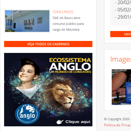
- 20/02
- 05/02
CONCURSOS
- 29/01
DAE de Bauru abre
concurso público para
cargo de Motorista
MAI
VEJA TODOS OS CADERNOS
Image
© Copyright 2026 -
Política de Priva