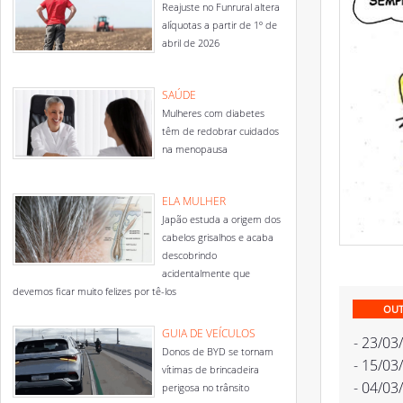
Reajuste no Funrural altera
alíquotas a partir de 1º de
abril de 2026
SAÚDE
Mulheres com diabetes
têm de redobrar cuidados
na menopausa
ELA MULHER
Japão estuda a origem dos
cabelos grisalhos e acaba
descobrindo
acidentalmente que
devemos ficar muito felizes por tê-los
OUT
GUIA DE VEÍCULOS
- 23/03
Donos de BYD se tornam
- 15/03
vítimas de brincadeira
- 04/03
perigosa no trânsito