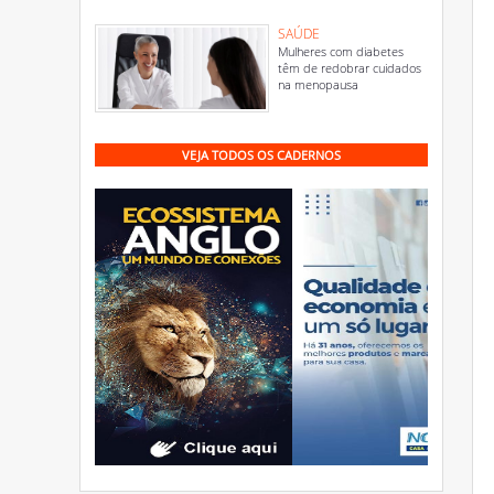
SAÚDE
Mulheres com diabetes
têm de redobrar cuidados
na menopausa
VEJA TODOS OS CADERNOS