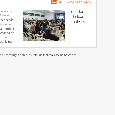
VEJA TODAS AS IMAGENS
Doralice e
Profissionais
Rosália
participam
receberão
de palestra
Medalha
Centenária
amanhã na
Câmara
Municipal
 reprodução parcial ou total do material contido nesse site.