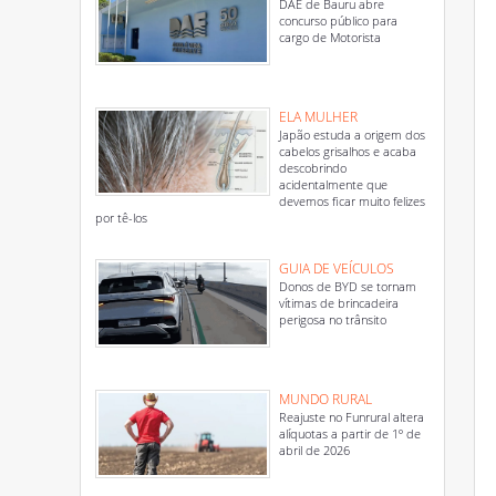
DAE de Bauru abre
concurso público para
cargo de Motorista
ELA MULHER
Japão estuda a origem dos
cabelos grisalhos e acaba
descobrindo
acidentalmente que
devemos ficar muito felizes
por tê-los
GUIA DE VEÍCULOS
Donos de BYD se tornam
vítimas de brincadeira
perigosa no trânsito
MUNDO RURAL
Reajuste no Funrural altera
alíquotas a partir de 1º de
abril de 2026