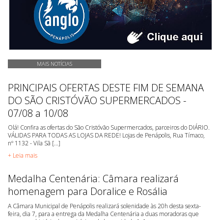
MAIS NOTÍCIAS
PRINCIPAIS OFERTAS DESTE FIM DE SEMANA
DO SÃO CRISTÓVÃO SUPERMERCADOS -
07/08 a 10/08
Olá! Confira as ofertas do São Cristóvão Supermercados, parceiros do DIÁRIO.
VÁLIDAS PARA TODAS AS LOJAS DA REDE! Lojas de Penápolis, Rua Tímaco,
nº 1132 - Vila Sã [...]
+ Leia mais
Medalha Centenária: Câmara realizará
homenagem para Doralice e Rosália
A Câmara Municipal de Penápolis realizará solenidade às 20h desta sexta-
feira, dia 7, para a entrega da Medalha Centenária a duas moradoras que