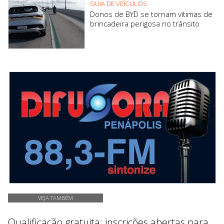
GUIA DE VEÍCULOS
Donos de BYD se tornam vítimas de
brincadeira perigosa no trânsito
VEJA TAMBÉM
Qualificação gratuita: inscrições abertas para