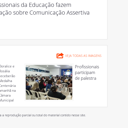
issionais da Educação fazem
ação sobre Comunicação Assertiva
VEJA TODAS AS IMAGENS
Doralice e
Profissionais
Rosália
participam
receberão
de palestra
Medalha
Centenária
amanhã na
Câmara
Municipal
 reprodução parcial ou total do material contido nesse site.