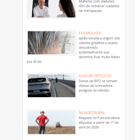
Mulheres com diabetes
têm de redobrar cuidados
na menopausa
ELA MULHER
Japão estuda a origem dos
cabelos grisalhos e acaba
descobrindo
acidentalmente que
devemos ficar muito felizes
por tê-los
GUIA DE VEÍCULOS
Donos de BYD se tornam
vítimas de brincadeira
perigosa no trânsito
MUNDO RURAL
Reajuste no Funrural altera
alíquotas a partir de 1º de
abril de 2026