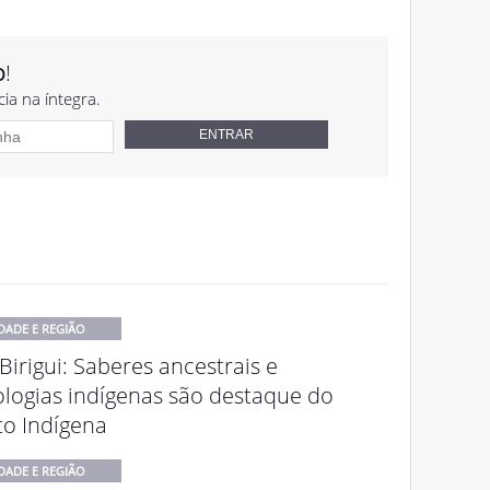
o
!
cia na íntegra.
DADE E REGIÃO
Birigui: Saberes ancestrais e
ologias indígenas são destaque do
to Indígena
DADE E REGIÃO