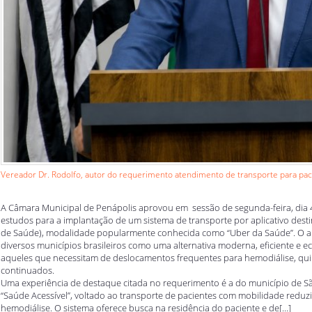
Vereador Dr. Rodolfo, autor do requerimento atendimento de transporte para pacie
A Câmara Municipal de Penápolis aprovou em sessão de segunda-feira, dia 4
estudos para a implantação de um sistema de transporte por aplicativo des
de Saúde), modalidade popularmente conhecida como “Uber da Saúde”. O a
diversos municípios brasileiros como uma alternativa moderna, eficiente e 
aqueles que necessitam de deslocamentos frequentes para hemodiálise, qui
continuados.
Uma experiência de destaque citada no requerimento é a do município de
“Saúde Acessível”, voltado ao transporte de pacientes com mobilidade reduz
hemodiálise. O sistema oferece busca na residência do paciente e de[...]