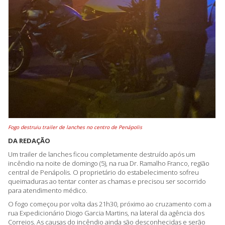
Fogo destruiu trailer de lanches no centro de Penápolis
DA REDAÇÃO
Um trailer de lanches ficou completamente destruído após um
incêndio na noite de domingo (5), na rua Dr. Ramalho Franco, região
central de Penápolis. O proprietário do estabelecimento sofreu
queimaduras ao tentar conter as chamas e precisou ser socorrido
para atendimento médico.
O fogo começou por volta das 21h30, próximo ao cruzamento com a
rua Expedicionário Diogo Garcia Martins, na lateral da agência dos
Correios. As causas do incêndio ainda são desconhecidas e serão