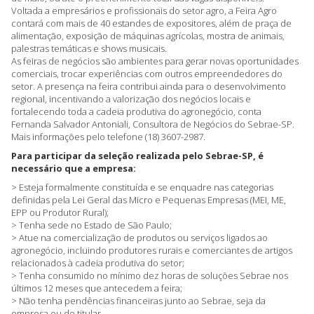
Voltada a empresários e profissionais do setor agro, a Feira Agro
contará com mais de 40 estandes de expositores, além de praça de
alimentação, exposição de máquinas agrícolas, mostra de animais,
palestras temáticas e shows musicais.
As feiras de negócios são ambientes para gerar novas oportunidades
comerciais, trocar experiências com outros empreendedores do
setor. A presença na feira contribui ainda para o desenvolvimento
regional, incentivando a valorização dos negócios locais e
fortalecendo toda a cadeia produtiva do agronegócio, conta
Fernanda Salvador Antoniali, Consultora de Negócios do Sebrae-SP.
Mais informações pelo telefone (18) 3607-2987.
Para participar da seleção realizada pelo Sebrae-SP, é
necessário que a empresa:
> Esteja formalmente constituída e se enquadre nas categorias
definidas pela Lei Geral das Micro e Pequenas Empresas (MEI, ME,
EPP ou Produtor Rural);
> Tenha sede no Estado de São Paulo;
> Atue na comercialização de produtos ou serviços ligados ao
agronegócio, incluindo produtores rurais e comerciantes de artigos
relacionados à cadeia produtiva do setor;
> Tenha consumido no mínimo dez horas de soluções Sebrae nos
últimos 12 meses que antecedem a feira;
> Não tenha pendências financeiras junto ao Sebrae, seja da
empresa ou do titular.