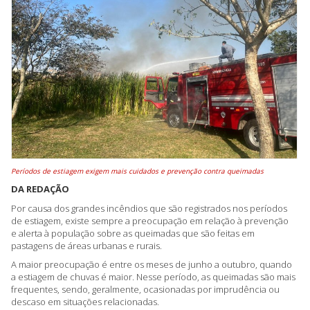
Períodos de estiagem exigem mais cuidados e prevenção contra queimadas
DA REDAÇÃO
Por causa dos grandes incêndios que são registrados nos períodos
de estiagem, existe sempre a preocupação em relação à prevenção
e alerta à população sobre as queimadas que são feitas em
pastagens de áreas urbanas e rurais.
A maior preocupação é entre os meses de junho a outubro, quando
a estiagem de chuvas é maior. Nesse período, as queimadas são mais
frequentes, sendo, geralmente, ocasionadas por imprudência ou
descaso em situações relacionadas.