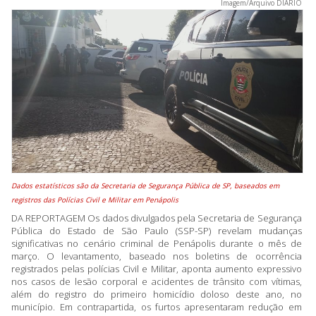
Imagem/Arquivo DIÁRIO
Dados estatísticos são da Secretaria de Segurança Pública de SP, baseados em
registros das Polícias Civil e Militar em Penápolis
DA REPORTAGEM Os dados divulgados pela Secretaria de Segurança
Pública do Estado de São Paulo (SSP-SP) revelam mudanças
significativas no cenário criminal de Penápolis durante o mês de
março. O levantamento, baseado nos boletins de ocorrência
registrados pelas polícias Civil e Militar, aponta aumento expressivo
nos casos de lesão corporal e acidentes de trânsito com vítimas,
além do registro do primeiro homicídio doloso deste ano, no
município. Em contrapartida, os furtos apresentaram redução em