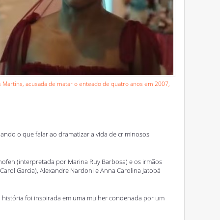
Martins, acusada de matar o enteado de quatro anos em 2007,
ando o que falar ao dramatizar a vida de criminosos
thofen (interpretada por Marina Ruy Barbosa) e os irmãos
(Carol Garcia), Alexandre Nardoni e Anna Carolina Jatobá
história foi inspirada em uma mulher condenada por um