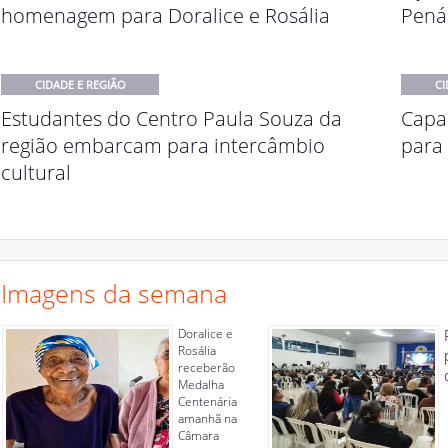
homenagem para Doralice e Rosália
Pená
CIDADE E REGIÃO
CI
Estudantes do Centro Paula Souza da
Capac
região embarcam para intercâmbio
para 
cultural
Imagens da semana
Doralice e
Rosália
receberão
Medalha
Centenária
amanhã na
Câmara