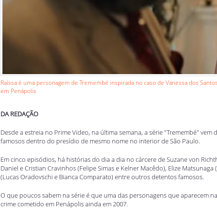
Raíssa é uma personagem de Tremembé inspirada no caso de Vanessa dos Santos 
em Penápolis
DA REDAÇÃO
Desde a estreia no Prime Video, na última semana, a série "Tremembé" vem d
famosos dentro do presídio de mesmo nome no interior de São Paulo.
Em cinco episódios, há histórias do dia a dia no cárcere de Suzane von Rich
Daniel e Cristian Cravinhos (Felipe Simas e Kelner Macêdo), Elize Matsunaga 
(Lucas Oradovschi e Bianca Comparato) entre outros detentos famosos.
O que poucos sabem na série é que uma das personagens que aparecem na 
crime cometido em Penápolis ainda em 2007.