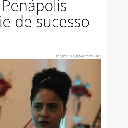
 Penápolis
rie de sucesso
Imagem/Divulgação/Prime Video