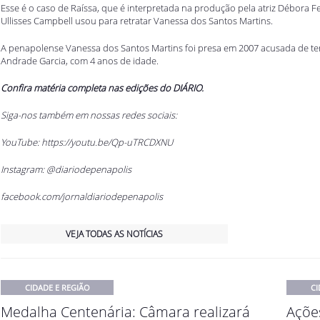
Esse é o caso de Raíssa, que é interpretada na produção pela atriz Débora
Ullisses Campbell usou para retratar Vanessa dos Santos Martins.
A penapolense Vanessa dos Santos Martins foi presa em 2007 acusada de te
Andrade Garcia, com 4 anos de idade.
Confira matéria completa nas edições do DIÁRIO.
Siga-nos também em nossas redes sociais:
YouTube:
https://youtu.be/Qp-uTRCDXNU
Instagram: @diariodepenapolis
facebook.com/jornaldiariodepenapolis
VEJA TODAS AS NOTÍCIAS
CIDADE E REGIÃO
CI
Medalha Centenária: Câmara realizará
Açõe