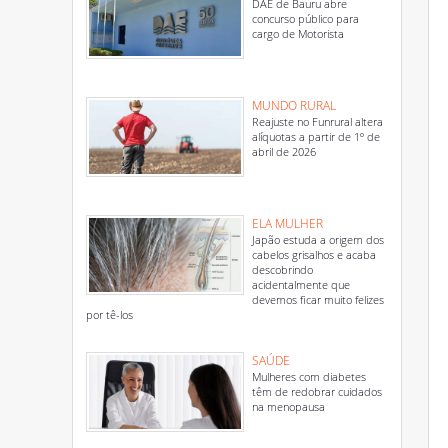
DAE de Bauru abre
concurso público para
cargo de Motorista
MUNDO RURAL
Reajuste no Funrural altera
alíquotas a partir de 1º de
abril de 2026
ELA MULHER
Japão estuda a origem dos
cabelos grisalhos e acaba
descobrindo
acidentalmente que
devemos ficar muito felizes
por tê-los
SAÚDE
Mulheres com diabetes
têm de redobrar cuidados
na menopausa