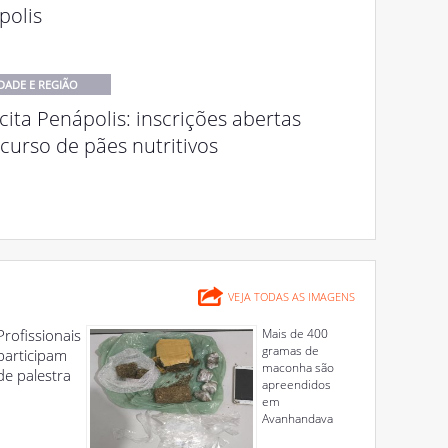
polis
DADE E REGIÃO
ita Penápolis: inscrições abertas
curso de pães nutritivos
VEJA TODAS AS IMAGENS
Profissionais
Mais de 400
gramas de
participam
maconha são
de palestra
apreendidos
em
Avanhandava