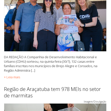
DA REDAÇÃO A Companhia de Desenvolvimento Habitacional e
Urbano (CDHU) sorteou, na quinta-feira (30/7), 132 casas entre
famílias inscritas nos municípios de Brejo Alegre e Coroados, na
Região Administra [...]
+ Leia mais
Região de Araçatuba tem 978 MEIs no setor
de marmitas
Imagem/Divulgação