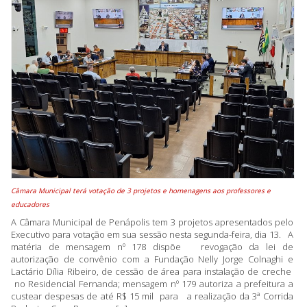
Câmara Municipal terá votação de 3 projetos e homenagens aos professores e
educadores
A Câmara Municipal de Penápolis tem 3 projetos apresentados pelo
Executivo para votação em sua sessão nesta segunda-feira, dia 13. A
matéria de mensagem nº 178 dispõe revogação da lei de
autorização de convênio com a Fundação Nelly Jorge Colnaghi e
Lactário Dília Ribeiro, de cessão de área para instalação de creche
no Residencial Fernanda; mensagem nº 179 autoriza a prefeitura a
custear despesas de até R$ 15 mil para a realização da 3ª Corrida