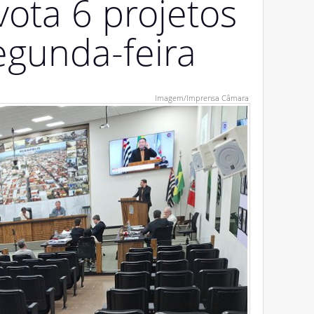
ota 6 projetos
egunda-feira
Imagem/Imprensa Câmara