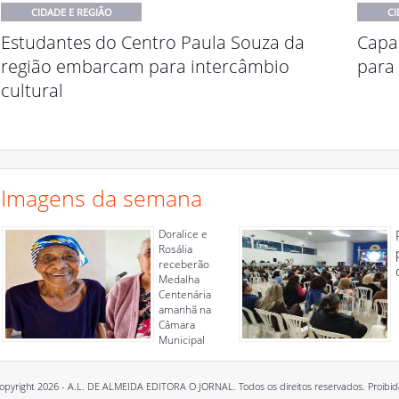
CIDADE E REGIÃO
CI
Estudantes do Centro Paula Souza da
Capac
região embarcam para intercâmbio
para 
cultural
Imagens da semana
Doralice e
Rosália
receberão
Medalha
Centenária
amanhã na
Câmara
Municipal
opyright 2026 - A.L. DE ALMEIDA EDITORA O JORNAL. Todos os direitos reservados. Proibida a