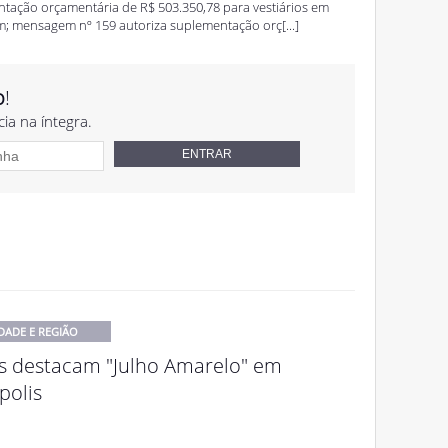
ntação orçamentária de R$ 503.350,78 para vestiários em
im; mensagem nº 159 autoriza suplementação orç[...]
o
!
cia na íntegra.
DADE E REGIÃO
s destacam "Julho Amarelo" em
polis