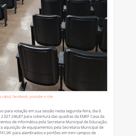
 cabo), facebook, youtube e site
o para votação em sua sessão nesta segunda-feira, dia 6.
2.027.246,87 para cobertura das quadras da EMEF Casa da
entos de informática pela Secretaria Municipal de Educação;
 aquisição de equipamentos pela Secretaria Municipal de
.741,99 para alambrados e portões em mini campos de