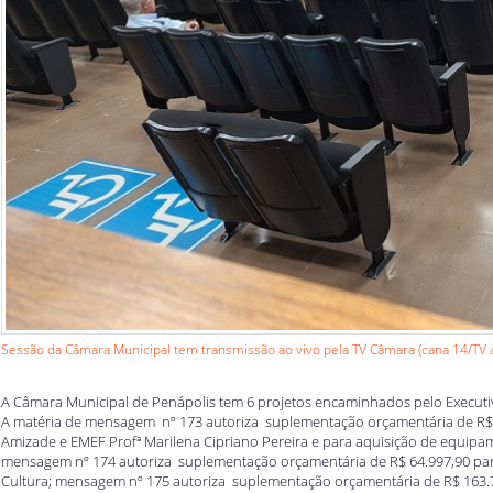
Sessão da Câmara Municipal tem transmissão ao vivo pela TV Câmara (cana 14/TV a
A Câmara Municipal de Penápolis tem 6 projetos encaminhados pelo Executiv
A matéria de mensagem nº 173 autoriza suplementação orçamentária de R$ 
Amizade e EMEF Profª Marilena Cipriano Pereira e para aquisição de equipam
mensagem nº 174 autoriza suplementação orçamentária de R$ 64.997,90 para
Cultura; mensagem nº 175 autoriza suplementação orçamentária de R$ 163