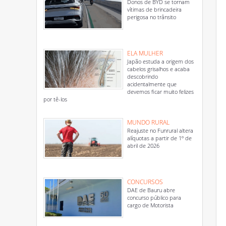
Donos de BYD se tornam
vítimas de brincadeira
perigosa no trânsito
ELA MULHER
Japão estuda a origem dos
cabelos grisalhos e acaba
descobrindo
acidentalmente que
devemos ficar muito felizes
por tê-los
MUNDO RURAL
Reajuste no Funrural altera
alíquotas a partir de 1º de
abril de 2026
CONCURSOS
DAE de Bauru abre
concurso público para
cargo de Motorista