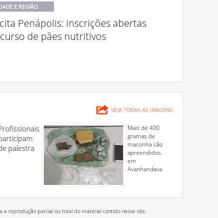
DADE E REGIÃO
ita Penápolis: inscrições abertas
curso de pães nutritivos
VEJA TODAS AS IMAGENS
Profissionais
Mais de 400
gramas de
participam
maconha são
de palestra
apreendidos
em
Avanhandava
 reprodução parcial ou total do material contido nesse site.