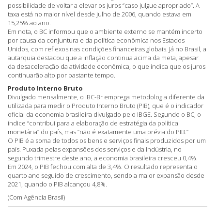
possibilidade de voltar a elevar os juros “caso julgue apropriado”. A
taxa está no maior nível desde julho de 2006, quando estava em
15,25% ao ano.
Em nota, o BC informou que o ambiente externo se mantém incerto
por causa da conjuntura e da política econômica nos Estados
Unidos, com reflexos nas condições financeiras globais. Já no Brasil, a
autarquia destacou que a inflação continua acima da meta, apesar
da desaceleração da atividade econômica, o que indica que os juros
continuarão alto por bastante tempo.
Produto Interno Bruto
Divulgado mensalmente, o IBC-Br emprega metodologia diferente da
utilizada para medir o Produto Interno Bruto (PIB), que é o indicador
oficial da economia brasileira divulgado pelo IBGE. Segundo o BC, o
índice “contribui para a elaboração de estratégia da política
monetária” do país, mas “não é exatamente uma prévia do PIB.”
O PIB é a soma de todos os bens e serviços finais produzidos por um
país. Puxada pelas expansões dos serviços e da indústria, no
segundo trimestre deste ano, a economia brasileira cresceu 0,4%.
Em 2024, o PIB fechou com alta de 3,4%. O resultado representa o
quarto ano seguido de crescimento, sendo a maior expansão desde
2021, quando o PIB alcançou 4,8%.
(Com Agência Brasil)