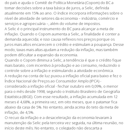
do país e ajuda o Comitê de Política Monetária (Copom) do BC a
tomar decisões sobre a taxa básica de juros, a Selic, definida
atualmente em 15% ao ano. O índice incorpora informações sobre o
nível de atividade de setores da economia – indústria, comércio e
serviços e agropecuária –, além do volume de impostos.
A Selic é o principal instrumento do BC para alcançar a meta de
inflação. Quando o Copom aumenta a Selic, a finalidade é conter a
demanda aquecida; e isso causa reflexos nos preços porque os
juros mais altos encarecem o crédito e estimulam a poupança. Desse
modo, taxas mais altas ajudam a redução da inflação, mas também
podem dificultar a expansão da economia.
Quando o Copom diminui a Selic, a tendência é que o crédito fique
mais barato, com incentivo à produção e ao consumo, reduzindo o
controle sobre a inflação e estimulando a atividade econômica.
A redução na conta de luz puxou a inflação oficial para baixo e fez o
Índice Nacional de Preços ao Consumidor Amplo (IPCA) -
considerado a inflação oficial - fechar outubro em 0,09%, o menor
para o mês desde 1998, segundo o Instituto Brasileiro de Geografia
Estatística (IBGE). Com esse resultado, a inflação acumulada em 12
meses é 4,68%, a primeira vez, em oito meses, que o patamar fica
abaixo da casa de 5%. No entanto, ainda acima do teto da meta de
inflação, de 4,5%.
O recuo da inflação e a desaceleração da economia levaram à
manutenção da Selic pela terceira vez seguida, na última reunião, no
início deste mês. No entanto, o colegiado não descarta a