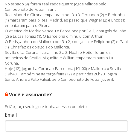
No sábado (9), foram realizados quatro jogos, válidos pelo
Campeonato de Futsal Infantil.
Real Madrid e Girona empataram por 3 a 3. Fernando (2) e Pedrinho
(1) marcaram para o Real Madrid, ao passo que Wagner (2) e Enzo (1)
empataram para o Girona.
O Atlético de Madrid venceu o Barcelona por 3 a 1, com gols de João
(2) e Lucas Tomaz (1). O Barcelona diminuiu com Arthur.
O Betis ganhou do Mallorca por 3 a 2, com gols de Felipinho (2) e Gabi
(1). Chris fez os dois gols do Mallorca.
Sevilla e La Coruna ficaram no 2 a 2. Noah e Heitor foram os
artilheiros do Sevilla. Miguelito e Willian empataram para o La
Coruna.
Hoje (12), jogam La Coruna x Barcelona (19h00) e Mallorca x Sevilla
(19h40). Também nesta terça-feira (12), a partir das 20h20, jogam
Santo André x Pato Futsal, pelo Campeonato de Futsal Juvenil.
Você é assinante?
Então, faça seu login e tenha acesso completo:
Email