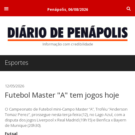
Penápolis, 06/08/2026
Esportes
12/05/2026
Futebol Master "A" tem jogos hoje
O Campeonato de Futebol mini-Campo Master “A”, Troféu “Anderson
Tomaz Perez”, prossegue nesta terça-feira (12), no Lago Azul, com a
disputa dos jogos Liverpool x Real Madrid (19h15) e Benfica x Bayern
de Munique (20h30).
Futsal