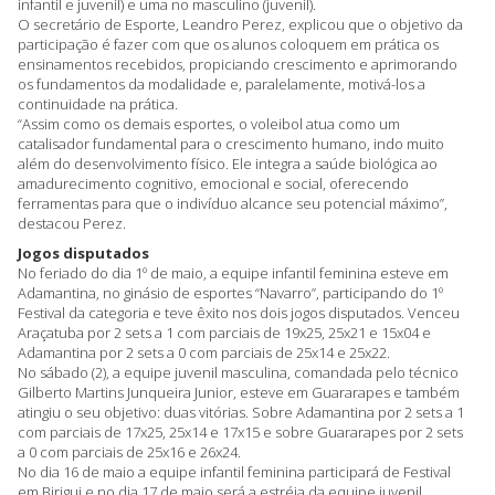
infantil e juvenil) e uma no masculino (juvenil).
O secretário de Esporte, Leandro Perez, explicou que o objetivo da
participação é fazer com que os alunos coloquem em prática os
ensinamentos recebidos, propiciando crescimento e aprimorando
os fundamentos da modalidade e, paralelamente, motivá-los a
continuidade na prática.
“Assim como os demais esportes, o voleibol atua como um
catalisador fundamental para o crescimento humano, indo muito
além do desenvolvimento físico. Ele integra a saúde biológica ao
amadurecimento cognitivo, emocional e social, oferecendo
ferramentas para que o indivíduo alcance seu potencial máximo”,
destacou Perez.
Jogos disputados
No feriado do dia 1º de maio, a equipe infantil feminina esteve em
Adamantina, no ginásio de esportes “Navarro”, participando do 1º
Festival da categoria e teve êxito nos dois jogos disputados. Venceu
Araçatuba por 2 sets a 1 com parciais de 19x25, 25x21 e 15x04 e
Adamantina por 2 sets a 0 com parciais de 25x14 e 25x22.
No sábado (2), a equipe juvenil masculina, comandada pelo técnico
Gilberto Martins Junqueira Junior, esteve em Guararapes e também
atingiu o seu objetivo: duas vitórias. Sobre Adamantina por 2 sets a 1
com parciais de 17x25, 25x14 e 17x15 e sobre Guararapes por 2 sets
a 0 com parciais de 25x16 e 26x24.
No dia 16 de maio a equipe infantil feminina participará de Festival
em Birigui e no dia 17 de maio será a estréia da equipe juvenil