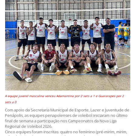
A equipe juvenil masculina venceu Adamantina por 2 sets a 1 e Guararapes por 2
sets a 0
Com apoio da Secretaria Municipal de Esporte, Lazer e Juventude de
Penápolis, as equipes penapolenses de voleibol iniciaram no último
final de semana a participação nos Campeonatos da Nova Liga
Regional de Voleibol 2026.
Cinco equipes foram inscritas: quatro no feminino (pré-mirim, mirim,