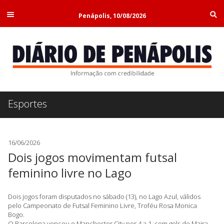
Penápolis, 10/08/2026
Esportes
16/06/2026
Dois jogos movimentam futsal
feminino livre no Lago
Dois jogos foram disputados no sábado (13), no Lago Azul, válidos
pelo Campeonato de Futsal Feminino Livre, Troféu Rosa Monica
Bogo.
O Barcelona venceu o Manchester City por 4 a 1, com gols de Maira