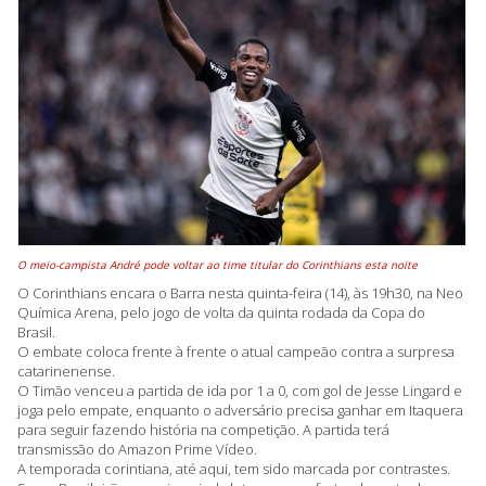
O meio-campista André pode voltar ao time titular do Corinthians esta noite
O Corinthians encara o Barra nesta quinta-feira (14), às 19h30, na Neo
Química Arena, pelo jogo de volta da quinta rodada da Copa do
Brasil.
O embate coloca frente à frente o atual campeão contra a surpresa
catarinenense.
O Timão venceu a partida de ida por 1 a 0, com gol de Jesse Lingard e
joga pelo empate, enquanto o adversário precisa ganhar em Itaquera
para seguir fazendo história na competição. A partida terá
transmissão do Amazon Prime Vídeo.
A temporada corintiana, até aqui, tem sido marcada por contrastes.