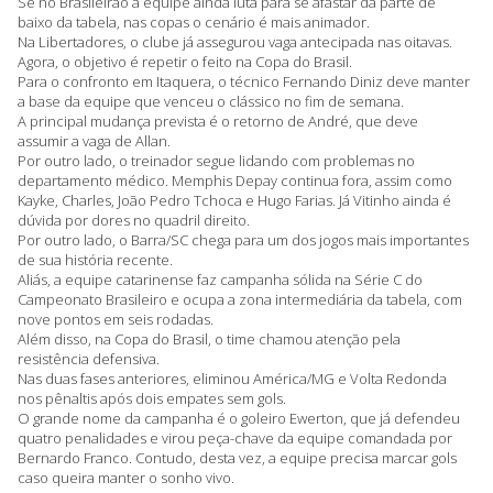
Se no Brasileirão a equipe ainda luta para se afastar da parte de
baixo da tabela, nas copas o cenário é mais animador.
Na Libertadores, o clube já assegurou vaga antecipada nas oitavas.
Agora, o objetivo é repetir o feito na Copa do Brasil.
Para o confronto em Itaquera, o técnico Fernando Diniz deve manter
a base da equipe que venceu o clássico no fim de semana.
A principal mudança prevista é o retorno de André, que deve
assumir a vaga de Allan.
Por outro lado, o treinador segue lidando com problemas no
departamento médico. Memphis Depay continua fora, assim como
Kayke, Charles, João Pedro Tchoca e Hugo Farias. Já Vitinho ainda é
dúvida por dores no quadril direito.
Por outro lado, o Barra/SC chega para um dos jogos mais importantes
de sua história recente.
Aliás, a equipe catarinense faz campanha sólida na Série C do
Campeonato Brasileiro e ocupa a zona intermediária da tabela, com
nove pontos em seis rodadas.
Além disso, na Copa do Brasil, o time chamou atenção pela
resistência defensiva.
Nas duas fases anteriores, eliminou América/MG e Volta Redonda
nos pênaltis após dois empates sem gols.
O grande nome da campanha é o goleiro Ewerton, que já defendeu
quatro penalidades e virou peça-chave da equipe comandada por
Bernardo Franco. Contudo, desta vez, a equipe precisa marcar gols
caso queira manter o sonho vivo.