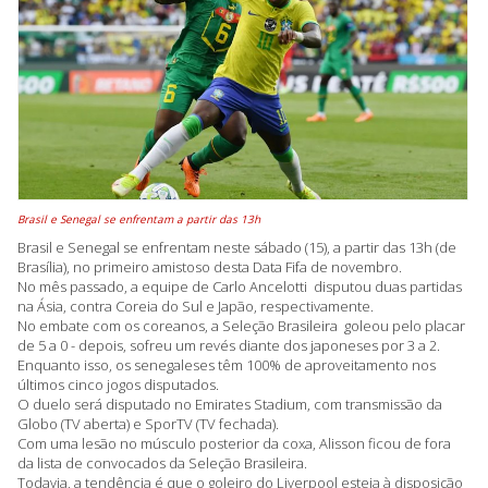
Brasil e Senegal se enfrentam a partir das 13h
Brasil e Senegal se enfrentam neste sábado (15), a partir das 13h (de
Brasília), no primeiro amistoso desta Data Fifa de novembro.
No mês passado, a equipe de Carlo Ancelotti disputou duas partidas
na Ásia, contra Coreia do Sul e Japão, respectivamente.
No embate com os coreanos, a Seleção Brasileira goleou pelo placar
de 5 a 0 - depois, sofreu um revés diante dos japoneses por 3 a 2.
Enquanto isso, os senegaleses têm 100% de aproveitamento nos
últimos cinco jogos disputados.
O duelo será disputado no Emirates Stadium, com transmissão da
Globo (TV aberta) e SporTV (TV fechada).
Com uma lesão no músculo posterior da coxa, Alisson ficou de fora
da lista de convocados da Seleção Brasileira.
Todavia, a tendência é que o goleiro do Liverpool esteja à disposição