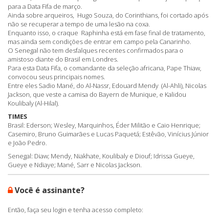
para a Data Fifa de março.
Ainda sobre arqueiros, Hugo Souza, do Corinthians, foi cortado após
não se recuperar a tempo de uma lesão na coxa.
Enquanto isso, o craque Raphinha está em fase final de tratamento,
mas ainda sem condições de entrar em campo pela Canarinho.
O Senegal não tem desfalques recentes confirmados para o
amistoso diante do Brasil em Londres.
Para esta Data Fifa, o comandante da seleção africana, Pape Thiaw,
convocou seus principais nomes.
Entre eles Sadio Mané, do Al-Nassr, Edouard Mendy (Al-Ahli), Nicolas
Jackson, que veste a camisa do Bayern de Munique, e Kalidou
Koulibaly (Al-Hilal).
TIMES
Brasil: Ederson; Wesley, Marquinhos, Éder Militão e Caio Henrique;
Casemiro, Bruno Guimarães e Lucas Paquetá; Estêvão, Vinícius Júnior
e João Pedro.
Senegal: Diaw; Mendy, Niakhate, Koulibaly e Diouf; Idrissa Gueye,
Gueye e Ndiaye; Mané, Sarr e Nicolas Jackson.
Você é assinante?
Então, faça seu login e tenha acesso completo: