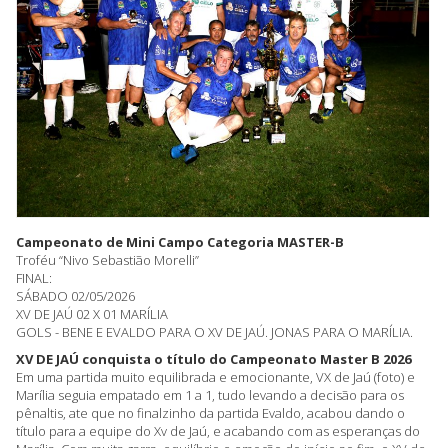
Campeonato de Mini Campo Categoria MASTER-B
Troféu “Nivo Sebastião Morelli”
FINAL:
SÁBADO 02/05/2026
XV DE JAÚ 02 X 01 MARÍLIA
GOLS - BENE E EVALDO PARA O XV DE JAÚ. JONAS PARA O MARÍLIA.
XV DE JAÚ conquista o título do Campeonato Master B 2026
Em uma partida muito equilibrada e emocionante, VX de Jaú (foto) e
Marília seguia empatado em 1 a 1, tudo levando a decisão para os
pênaltis, ate que no finalzinho da partida Evaldo, acabou dando o
título para a equipe do Xv de Jaú, e acabando com as esperanças do