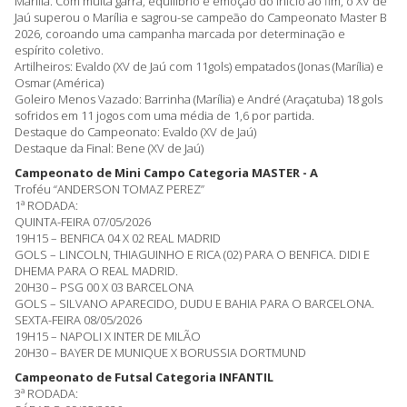
Marília. Com muita garra, equilíbrio e emoção do início ao fim, o XV de
Jaú superou o Marília e sagrou-se campeão do Campeonato Master B
2026, coroando uma campanha marcada por determinação e
espírito coletivo.
Artilheiros: Evaldo (XV de Jaú com 11gols) empatados (Jonas (Marília) e
Osmar (América)
Goleiro Menos Vazado: Barrinha (Marília) e André (Araçatuba) 18 gols
sofridos em 11 jogos com uma média de 1,6 por partida.
Destaque do Campeonato: Evaldo (XV de Jaú)
Destaque da Final: Bene (XV de Jaú)
Campeonato de Mini Campo Categoria MASTER - A
Troféu “ANDERSON TOMAZ PEREZ”
1ª RODADA:
QUINTA-FEIRA 07/05/2026
19H15 – BENFICA 04 X 02 REAL MADRID
GOLS – LINCOLN, THIAGUINHO E RICA (02) PARA O BENFICA. DIDI E
DHEMA PARA O REAL MADRID.
20H30 – PSG 00 X 03 BARCELONA
GOLS – SILVANO APARECIDO, DUDU E BAHIA PARA O BARCELONA.
SEXTA-FEIRA 08/05/2026
19H15 – NAPOLI X INTER DE MILÃO
20H30 – BAYER DE MUNIQUE X BORUSSIA DORTMUND
Campeonato de Futsal Categoria INFANTIL
3ª RODADA: