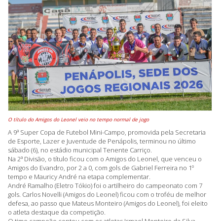
O título do Amigos do Leonel veio no tempo normal de jogo
A 9ª Super Copa de Futebol Mini-Campo, promovida pela Secretaria
de Esporte, Lazer e Juventude de Penápolis, terminou no último
sábado (6), no estádio municipal Tenente Carriço.
Na 2ª Divisão, o título ficou com o Amigos do Leonel, que venceu o
Amigos do Evandro, por 2 a 0, com gols de Gabriel Ferreira no 1º
tempo e Mauricy André na etapa complementar.
André Ramalho (Eletro Tókio) foi o artilheiro do campeonato com 7
gols. Carlos Novelli (Amigos do Leonel) ficou com o troféu de melhor
defesa, ao passo que Mateus Monteiro (Amigos do Leonel), foi eleito
o atleta destaque da competição.
O time campeão contou com os atletas Ismael Monteiro da Silva,