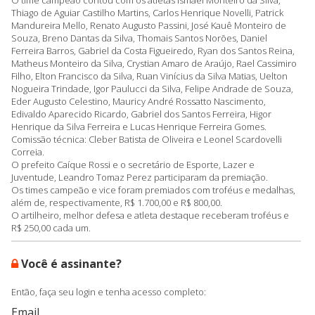
Thiago de Aguiar Castilho Martins, Carlos Henrique Novelli, Patrick
Mandureira Mello, Renato Augusto Passini, José Kauê Monteiro de
Souza, Breno Dantas da Silva, Thomais Santos Norões, Daniel
Ferreira Barros, Gabriel da Costa Figueiredo, Ryan dos Santos Reina,
Matheus Monteiro da Silva, Crystian Amaro de Araújo, Rael Cassimiro
Filho, Elton Francisco da Silva, Ruan Vinícius da Silva Matias, Uelton
Nogueira Trindade, Igor Paulucci da Silva, Felipe Andrade de Souza,
Eder Augusto Celestino, Mauricy André Rossatto Nascimento,
Edivaldo Aparecido Ricardo, Gabriel dos Santos Ferreira, Higor
Henrique da Silva Ferreira e Lucas Henrique Ferreira Gomes.
Comissão técnica: Cleber Batista de Oliveira e Leonel Scardovelli
Correia.
O prefeito Caíque Rossi e o secretário de Esporte, Lazer e
Juventude, Leandro Tomaz Perez participaram da premiação.
Os times campeão e vice foram premiados com troféus e medalhas,
além de, respectivamente, R$ 1.700,00 e R$ 800,00.
O artilheiro, melhor defesa e atleta destaque receberam troféus e
R$ 250,00 cada um.
Você é assinante?
Então, faça seu login e tenha acesso completo:
Email