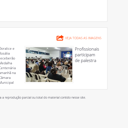
VEJA TODAS AS IMAGENS
Doralice e
Profissionais
Rosália
participam
receberão
de palestra
Medalha
Centenária
amanhã na
Câmara
Municipal
 reprodução parcial ou total do material contido nesse site.