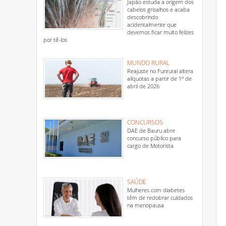
Japão estuda a origem dos
cabelos grisalhos e acaba
descobrindo
acidentalmente que
devemos ficar muito felizes
por tê-los
MUNDO RURAL
Reajuste no Funrural altera
alíquotas a partir de 1º de
abril de 2026
CONCURSOS
DAE de Bauru abre
concurso público para
cargo de Motorista
SAÚDE
Mulheres com diabetes
têm de redobrar cuidados
na menopausa