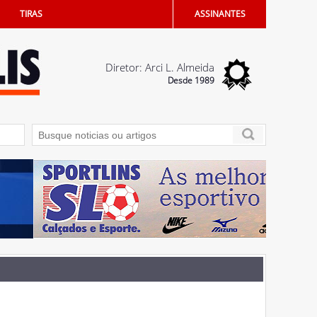
TIRAS
ASSINANTES
Diretor: Arci L. Almeida
Desde 1989
 Ética da Câmara de Penápolis
06/08/2026 - Semestre termina com 617 vaga