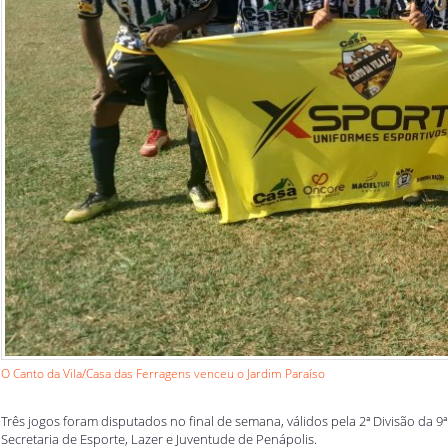
O Canto da Vila/Casa das Ferragens venceu o Jardim Paraíso
Três jogos foram disputados no final de semana, válidos pela 2ª Divisão da
Secretaria de Esporte, Lazer e Juventude de Penápolis.