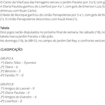
O Canto da Vila/Casa das Ferragens venceu o Jardim Paraíso por 3 a 0, com g
A Olaria Paulista ganhou do Liverfoot por 4 a 1, com gols de Emerson Luiz, E
diminuiu com Ruan Carlos.
O Baile de Munique ganhou do União Penapolense por 5 a 1, com gols de Roney 
(1). O União Penapolense descontou com Kauã Alves (1).
Tabela
Dois jogos serão disputados no próximo final de semana. No sábado (18), no
tabela marca Jardim Paraíso x São João.
No domingo (19), às 08h15, no campo do Jardim Del Rey, o confronto será en
CLASSIFICAÇÃO:
GRUPO A
1º) Eletro Tókio – 9 pontos
2º) Titans – 6
3º) Benone – 3
4º) Família 71 – 0
GRUPO B
1º) Amigos do Leonel – 9
2º) Olaria Paulista – 4
3º) Amigos do Evandro – 4
4º) Liverfoot – 0