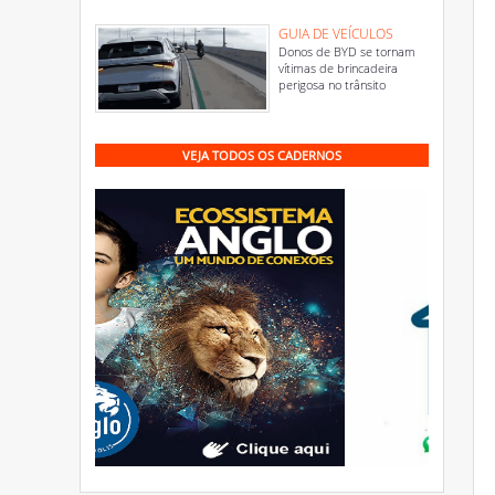
GUIA DE VEÍCULOS
Donos de BYD se tornam
vítimas de brincadeira
perigosa no trânsito
VEJA TODOS OS CADERNOS