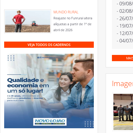
- 09/08
- 02/08
MUNDO RURAL
- 26/07
Reajuste no Funrural altera
alíquotas a partir de 1º de
- 19/07
abril de 2026
- 12/07
- 04/07
VEJA TODOS OS CADERNOS
MAI
Image