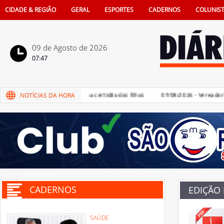
CIDADE & REGIÃO
GERAL
ESPORTES
CADERNOS
COLUNIS
09 de Agosto de 2026
07:47
a de pais na vida e também na certidão dos filhos
07/08/2026 - Vereadores de
CADERNOS
EDIÇÃO
SAÚDE