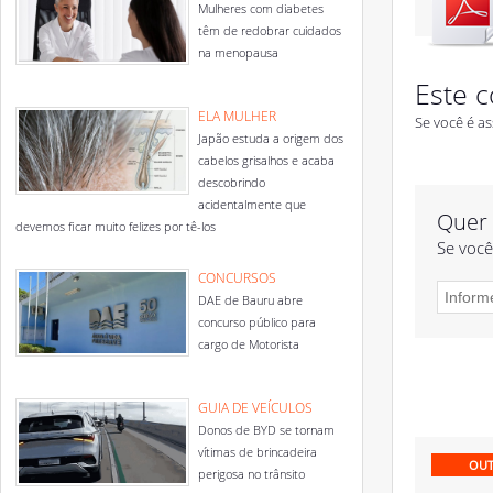
Mulheres com diabetes
têm de redobrar cuidados
na menopausa
Este c
ELA MULHER
Se você é as
Japão estuda a origem dos
cabelos grisalhos e acaba
descobrindo
acidentalmente que
Quer 
devemos ficar muito felizes por tê-los
Se você
CONCURSOS
DAE de Bauru abre
concurso público para
cargo de Motorista
GUIA DE VEÍCULOS
Donos de BYD se tornam
vítimas de brincadeira
OUT
perigosa no trânsito