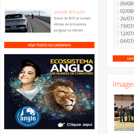
- 09/08
- 02/08
GUIA DE VEÍCULOS
- 26/07
Donos de BYD se tornam
vítimas de brincadeira
- 19/07
perigosa no trânsito
- 12/07
- 04/07
VEJA TODOS OS CADERNOS
MAI
Image