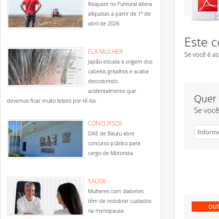
Reajuste no Funrural altera
alíquotas a partir de 1º de
abril de 2026
Este c
ELA MULHER
Se você é as
Japão estuda a origem dos
cabelos grisalhos e acaba
descobrindo
acidentalmente que
Quer 
devemos ficar muito felizes por tê-los
Se você
CONCURSOS
DAE de Bauru abre
concurso público para
cargo de Motorista
SAÚDE
Mulheres com diabetes
têm de redobrar cuidados
OUT
na menopausa