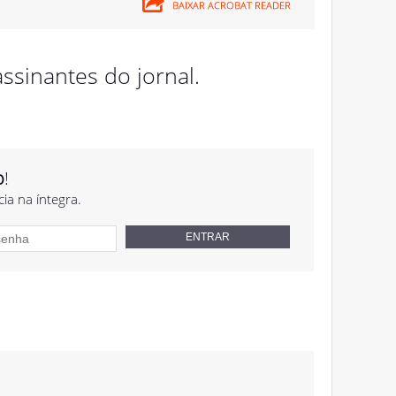
ssinantes do jornal.
o
!
cia na íntegra.