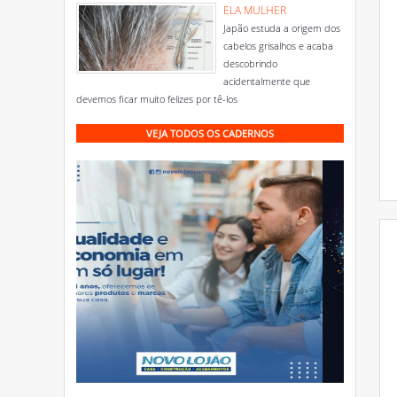
ELA MULHER
Japão estuda a origem dos
cabelos grisalhos e acaba
descobrindo
acidentalmente que
devemos ficar muito felizes por tê-los
VEJA TODOS OS CADERNOS