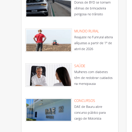
Donos de BYD se tornam
vítimas de brincadeira
perigosa no trânsito
MUNDO RURAL
Reajuste no Funrural altera
alíquotas a partir de 1º de
abril de 2026
SAÚDE
Mulheres com diabetes
têm de redobrar cuidados
na menopausa
CONCURSOS
DAE de Bauru abre
concurso público para
cargo de Motorista