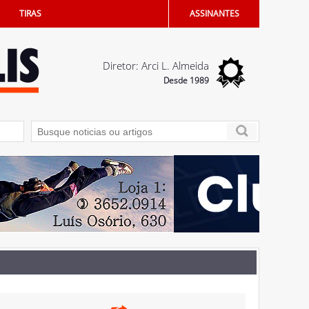
TIRAS
ASSINANTES
Diretor: Arci L. Almeida
Desde 1989
bém na certidão dos filhos
07/08/2026 - Vereadores devem votar Código de É