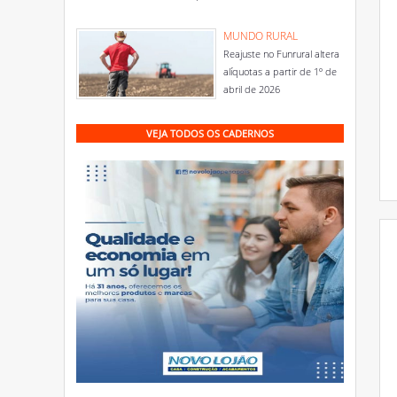
MUNDO RURAL
Reajuste no Funrural altera
alíquotas a partir de 1º de
abril de 2026
VEJA TODOS OS CADERNOS