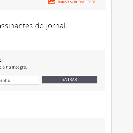
ssinantes do jornal.
o
!
cia na íntegra.