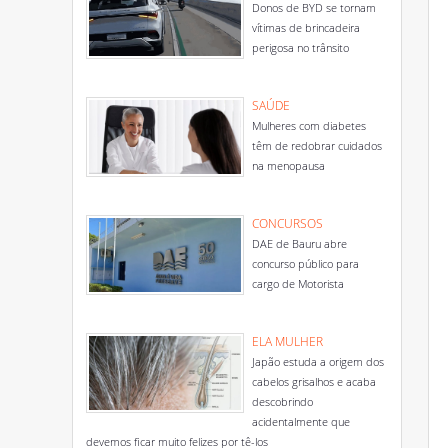
Donos de BYD se tornam
vítimas de brincadeira
perigosa no trânsito
SAÚDE
Mulheres com diabetes
têm de redobrar cuidados
na menopausa
CONCURSOS
DAE de Bauru abre
concurso público para
cargo de Motorista
ELA MULHER
Japão estuda a origem dos
cabelos grisalhos e acaba
descobrindo
acidentalmente que
devemos ficar muito felizes por tê-los