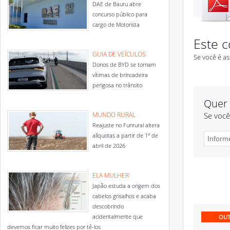
DAE de Bauru abre
concurso público para
cargo de Motorista
Este c
GUIA DE VEÍCULOS
Se você é as
Donos de BYD se tornam
vítimas de brincadeira
perigosa no trânsito
Quer 
MUNDO RURAL
Se você
Reajuste no Funrural altera
alíquotas a partir de 1º de
abril de 2026
ELA MULHER
Japão estuda a origem dos
cabelos grisalhos e acaba
descobrindo
acidentalmente que
OUT
devemos ficar muito felizes por tê-los