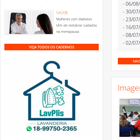
- 06/08
- 30/07
SAÚDE
- 23/07
Mulheres com diabetes
têm de redobrar cuidados
- 16/07
na menopausa
- 08/07
- 02/07
VEJA TODOS OS CADERNOS
MAI
Image