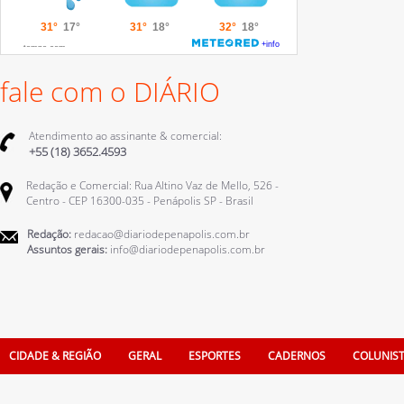
fale com o DIÁRIO
Atendimento ao assinante & comercial:
+55 (18) 3652.4593
Redação e Comercial: Rua Altino Vaz de Mello, 526 -
Centro - CEP 16300-035 - Penápolis SP - Brasil
Redação:
redacao@diariodepenapolis.com.br
Assuntos gerais:
info@diariodepenapolis.com.br
CIDADE & REGIÃO
GERAL
ESPORTES
CADERNOS
COLUNIS