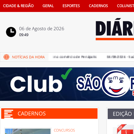
CIDADE & REGIÃO
GERAL
ESPORTES
CADERNOS
COLUNIS
06 de Agosto de 2026
09:49
ais terá sorteio de iPhone 16 no comércio de Penápolis
04/08/2026 - Saúde 
CADERNOS
EDIÇÃO
CONCURSOS