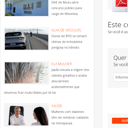
DAE de Bauru abre
concurso público para
cargo de Motorista
Este c
GUIA DE VEÍCULOS
Se você é as
Donos de BYD se tornam
vítimas de brincadeira
perigosa no trânsito
Quer 
ELA MULHER
Se você
Japão estuda a origem dos
cabelos grisalhos e acaba
descobrindo
acidentalmente que
devemos ficar muito felizes por tê-los
SAÚDE
Mulheres com diabetes
têm de redobrar cuidados
OUT
na menopausa