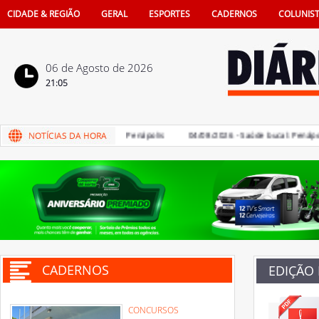
CIDADE & REGIÃO
GERAL
ESPORTES
CADERNOS
COLUNIS
06 de Agosto de 2026
21:05
de iPhone 16 no comércio de Penápolis
04/08/2026 - Saúde bucal: Penápolis 
CADERNOS
EDIÇÃO
CONCURSOS