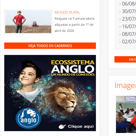
- 06/08
- 30/07
MUNDO RURAL
- 23/07
Reajuste no Funrural altera
alíquotas a partir de 1º de
- 16/07
abril de 2026
- 08/07
- 02/07
VEJA TODOS OS CADERNOS
MAI
Image