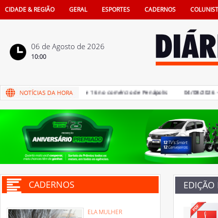
CIDADE & REGIÃO
GERAL
ESPORTES
CADERNOS
COLUNIS
06 de Agosto de 2026
10:00
os Pais terá sorteio de iPhone 16 no comércio de Penápolis
04/08/2026 - Saú
CADERNOS
EDIÇÃO
ELA MULHER