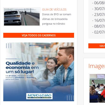
- 06/08
- 30/07
GUIA DE VEÍCULOS
- 23/07
Donos de BYD se tornam
vítimas de brincadeira
- 16/07
perigosa no trânsito
- 08/07
- 02/07
VEJA TODOS OS CADERNOS
MAI
Image