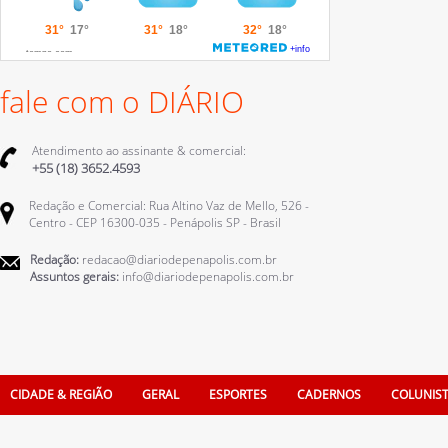
fale com o DIÁRIO
Atendimento ao assinante & comercial:
+55 (18) 3652.4593
Redação e Comercial: Rua Altino Vaz de Mello, 526 -
Centro - CEP 16300-035 - Penápolis SP - Brasil
Redação:
redacao@diariodepenapolis.com.br
Assuntos gerais:
info@diariodepenapolis.com.br
CIDADE & REGIÃO
GERAL
ESPORTES
CADERNOS
COLUNIS