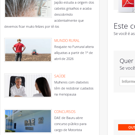
Japão estuda a origem dos
cabelos grisalhos e acaba
descobrindo
acidentalmente que
Este c
devemos ficar muito felizes por tê-los
Se você é as
MUNDO RURAL
Reajuste no Funrural altera
alíquotas a partir de 1º de
abril de 2026
Quer 
Se você
SAÚDE
Mulheres com diabetes
têm de redobrar cuidados
na menopausa
CONCURSOS
DAE de Bauru abre
concurso público para
OUT
cargo de Motorista