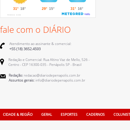
fale com o DIÁRIO
Atendimento ao assinante & comercial:
+55 (18) 3652.4593
Redação e Comercial: Rua Altino Vaz de Mello, 526 -
Centro - CEP 16300-035 - Penápolis SP - Brasil
Redação:
redacao@diariodepenapolis.com.br
Assuntos gerais:
info@diariodepenapolis.com.br
CIDADE & REGIÃO
GERAL
ESPORTES
CADERNOS
COLUNIS