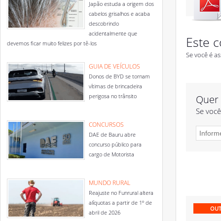
Japão estuda a origem dos
cabelos grisalhos e acaba
descobrindo
acidentalmente que
Este c
devemos ficar muito felizes por tê-los
Se você é as
GUIA DE VEÍCULOS
Donos de BYD se tornam
vítimas de brincadeira
perigosa no trânsito
Quer 
Se você
CONCURSOS
DAE de Bauru abre
concurso público para
cargo de Motorista
MUNDO RURAL
Reajuste no Funrural altera
alíquotas a partir de 1º de
OUT
abril de 2026