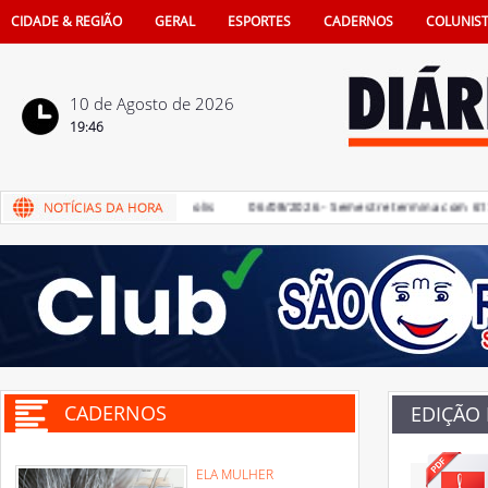
CIDADE & REGIÃO
GERAL
ESPORTES
CADERNOS
COLUNIS
10 de Agosto de 2026
19:46
 Ética da Câmara de Penápolis
06/08/2026 - Semestre termina com 617 vag
CADERNOS
EDIÇÃO
ELA MULHER