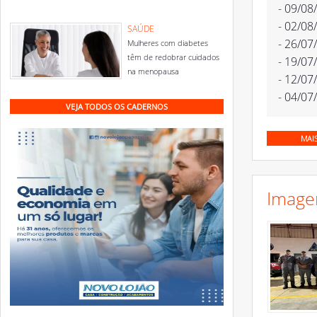
- 09/08
- 02/08
SAÚDE
- 26/07
Mulheres com diabetes
têm de redobrar cuidados
- 19/07
na menopausa
- 12/07
- 04/07
VEJA TODOS OS CADERNOS
MAI
Image