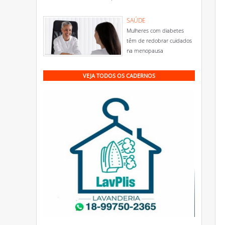
SAÚDE
Mulheres com diabetes
têm de redobrar cuidados
na menopausa
VEJA TODOS OS CADERNOS