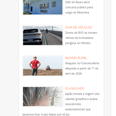
DAE de Bauru abre
concurso público para
cargo de Motorista
GUIA DE VEÍCULOS
Donos de BYD se tornam
vítimas de brincadeira
perigosa no trânsito
MUNDO RURAL
Reajuste no Funrural altera
alíquotas a partir de 1º de
abril de 2026
ELA MULHER
Japão estuda a origem dos
cabelos grisalhos e acaba
descobrindo
acidentalmente que
devemos ficar muito felizes por tê-los