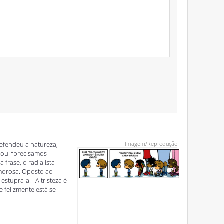
efendeu a natureza,
Imagem/Reprodução
tou: “precisamos
frase, o radialista
amorosa. Oposto ao
stupra-a. A tristeza é
 felizmente está se