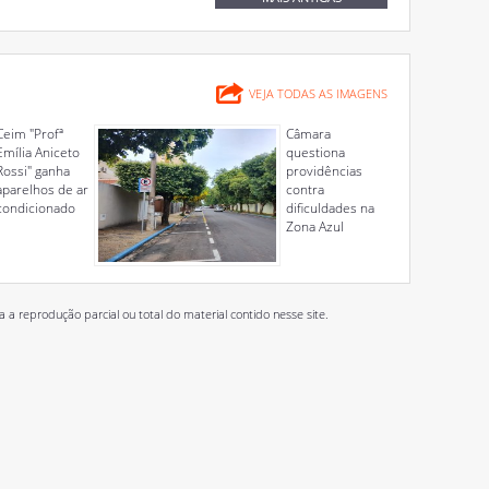
VEJA TODAS AS IMAGENS
Ceim "Profª
Câmara
Emília Aniceto
questiona
Rossi" ganha
providências
aparelhos de ar
contra
condicionado
dificuldades na
Zona Azul
 reprodução parcial ou total do material contido nesse site.