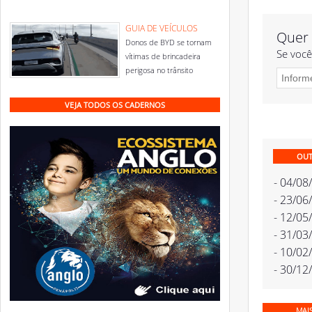
GUIA DE VEÍCULOS
Quer 
Donos de BYD se tornam
Se você
vítimas de brincadeira
perigosa no trânsito
VEJA TODOS OS CADERNOS
OUT
- 04/08
- 23/06
- 12/05
- 31/03
- 10/02
- 30/12
MAI