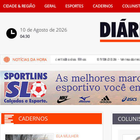
CIDADE & REGIÃO
GERAL
ESPORTES
CADERNOS
COLUNIS
10 de Agosto de 2026
04:30
e pais na vida e também na certidão dos filhos
07/08/2026 - Vereadores deve
CADERNOS
COLUNI
ELA MULHER