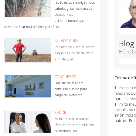
Japão estuda a origem dos
cabelos grisalhos e acaba
descobrindo
acidentalmente que
devemos ficar muito felizes por tê-los
Blog
MUNDO RURAL
Reajuste no Funrural altera
Hélio C
alíquotas a partir de 1º de
abril de 2026
CONCURSOS
Coluna de 0
DAE de Bauru abre
Tilim e seu
concurso público para
faleciam: q
cargo de Motorista
para escreve
Tilim foi me
jornalismo 
SAÚDE
sinônimos de
Mulheres com diabetes
patrão. Em 
têm de redobrar cuidados
na menopausa