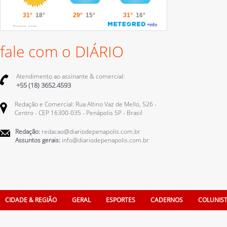
fale com o DIÁRIO
Atendimento ao assinante & comercial:
+55 (18) 3652.4593
Redação e Comercial: Rua Altino Vaz de Mello, 526 -
Centro - CEP 16300-035 - Penápolis SP - Brasil
Redação:
redacao@diariodepenapolis.com.br
Assuntos gerais:
info@diariodepenapolis.com.br
CIDADE & REGIÃO
GERAL
ESPORTES
CADERNOS
COLUNIS