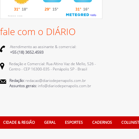
fale com o DIÁRIO
Atendimento ao assinante & comercial:
+55 (18) 3652.4593
Redação e Comercial: Rua Altino Vaz de Mello, 526 -
Centro - CEP 16300-035 - Penápolis SP - Brasil
Redação:
redacao@diariodepenapolis.com.br
Assuntos gerais:
info@diariodepenapolis.com.br
CIDADE & REGIÃO
GERAL
ESPORTES
CADERNOS
COLUNIS