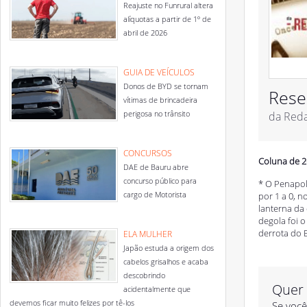
Reajuste no Funrural altera
alíquotas a partir de 1º de
abril de 2026
GUIA DE VEÍCULOS
Donos de BYD se tornam
Rese
vítimas de brincadeira
perigosa no trânsito
da Red
CONCURSOS
Coluna de 2
DAE de Bauru abre
concurso público para
* O Penapol
cargo de Motorista
por 1 a 0, 
lanterna da
degola foi 
derrota do 
ELA MULHER
Japão estuda a origem dos
cabelos grisalhos e acaba
descobrindo
Quer 
acidentalmente que
devemos ficar muito felizes por tê-los
Se você