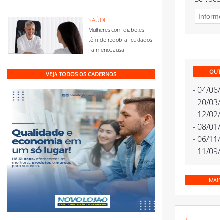
SAÚDE
Mulheres com diabetes
têm de redobrar cuidados
na menopausa
OUT
VEJA TODOS OS CADERNOS
- 04/06
- 20/03
- 12/02
- 08/01
- 06/11
- 11/09
MAI