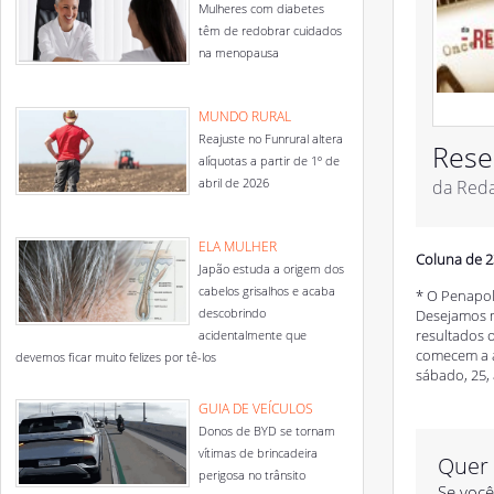
Mulheres com diabetes
têm de redobrar cuidados
na menopausa
MUNDO RURAL
Reajuste no Funrural altera
Rese
alíquotas a partir de 1º de
abril de 2026
da Red
ELA MULHER
Coluna de 2
Japão estuda a origem dos
cabelos grisalhos e acaba
* O Penapol
descobrindo
Desejamos m
resultados 
acidentalmente que
comecem a a
devemos ficar muito felizes por tê-los
sábado, 25, 
GUIA DE VEÍCULOS
Donos de BYD se tornam
vítimas de brincadeira
Quer 
perigosa no trânsito
Se você