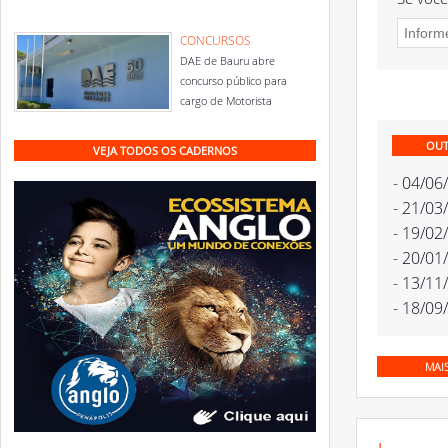
CONCURSOS
DAE de Bauru abre
concurso público para
cargo de Motorista
OUT
VEJA TODOS OS CADERNOS
- 04/06
- 21/03
- 19/02
- 20/01
- 13/11
- 18/09
MAI