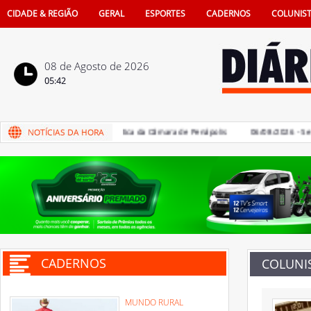
CIDADE & REGIÃO
GERAL
ESPORTES
CADERNOS
COLUNIS
08 de Agosto de 2026
05:42
es devem votar Código de Ética da Câmara de Penápolis
06/08/2026 - Semes
CADERNOS
COLUNI
MUNDO RURAL