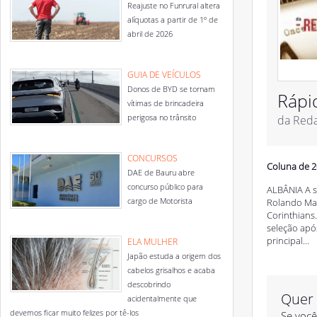
Reajuste no Funrural altera
alíquotas a partir de 1º de
abril de 2026
GUIA DE VEÍCULOS
Donos de BYD se tornam
Rápi
vítimas de brincadeira
perigosa no trânsito
da Red
CONCURSOS
Coluna de 2
DAE de Bauru abre
concurso público para
ALBÂNIA A s
cargo de Motorista
Rolando Mar
Corinthians
seleção apó
principal...
ELA MULHER
Japão estuda a origem dos
cabelos grisalhos e acaba
descobrindo
Quer 
acidentalmente que
devemos ficar muito felizes por tê-los
Se você