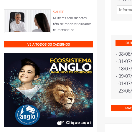
SAÚDE
Mulheres com diabetes
têm de redobrar cuidados
na menopausa
OUT
VEJA TODOS OS CADERNOS
- 08/08
- 31/07
- 18/07
- 09/07
- 01/07
- 23/06
MAI