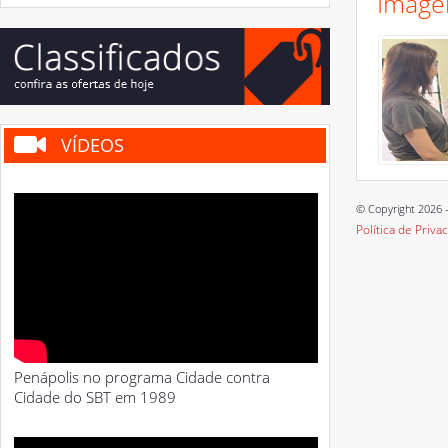
Image
VÍDEOS
© Copyright 2026 -
Política de Priva
Penápolis no programa Cidade contra
Cidade do SBT em 1989