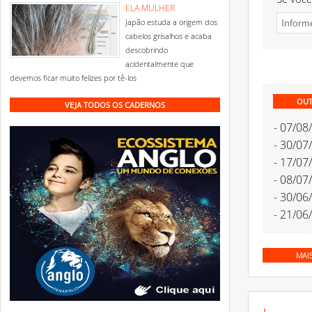
ELA MULHER
Japão estuda a origem dos
cabelos grisalhos e acaba
descobrindo
acidentalmente que
devemos ficar muito felizes por tê-los
OUT
VEJA TODOS OS CADERNOS
- 07/08
- 30/07
- 17/07
- 08/07
- 30/06
- 21/06
MAI