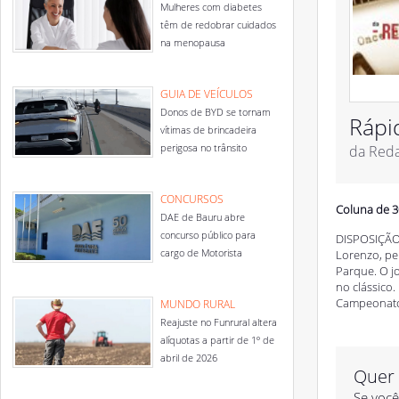
Mulheres com diabetes
têm de redobrar cuidados
na menopausa
GUIA DE VEÍCULOS
Donos de BYD se tornam
Rápi
vítimas de brincadeira
perigosa no trânsito
da Red
CONCURSOS
Coluna de 3
DAE de Bauru abre
concurso público para
DISPOSIÇÃO 
cargo de Motorista
Lorenzo, pe
Parque. O j
no clássico
Campeonato 
MUNDO RURAL
Reajuste no Funrural altera
alíquotas a partir de 1º de
abril de 2026
Quer 
Se você