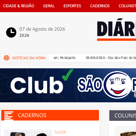
CIDADE & REGIÃO
GERAL
ESPORTES
CADERNOS
COLUNIS
07 de Agosto de 2026
23:24
 vagas de emprego criadas em Penápolis
05/08/2026 - Dia dos Pais terá so
CADERNOS
COLUNI
SAÚDE