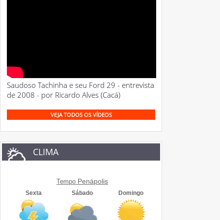
Saudoso Tachinha e seu Ford 29 - entrevista
de 2008 - por Ricardo Alves (Cacá)
VEJA TODOS OS VÍDEOS
CLIMA
Penápolis
Tempo