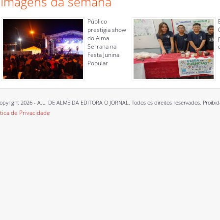
Imagens da semana
Público
prestigia show
do Alma
Serrana na
Festa Junina
Popular
opyright 2026 - A.L. DE ALMEIDA EDITORA O JORNAL. Todos os direitos reservados. Proibida a
ítica de Privacidade