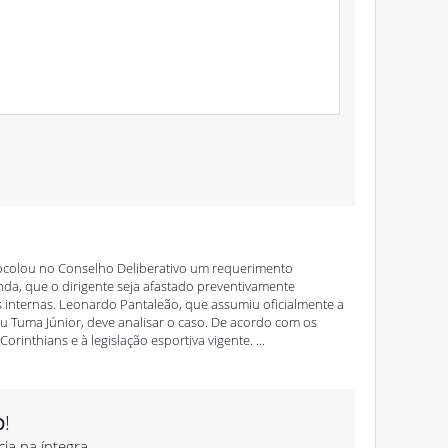
colou no Conselho Deliberativo um requerimento
inda, que o dirigente seja afastado preventivamente
 internas. Leonardo Pantaleão, que assumiu oficialmente a
 Tuma Júnior, deve analisar o caso. De acordo com os
orinthians e à legislação esportiva vigente. ...
o
!
cia na íntegra.