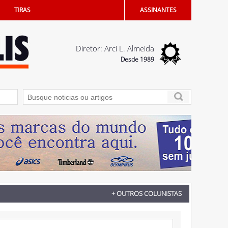
TIRAS
ASSINANTES
Diretor: Arci L. Almeida
Desde 1989
emprego criadas em Penápolis
05/08/2026 - Dia dos Pais terá sorteio de iP
+ OUTROS COLUNISTAS