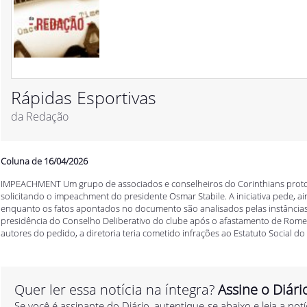
Rápidas Esportivas
da Redação
Coluna de 16/04/2026
IMPEACHMENT Um grupo de associados e conselheiros do Corinthians proto
solicitando o impeachment do presidente Osmar Stabile. A iniciativa pede, a
enquanto os fatos apontados no documento são analisados pelas instâncias
presidência do Conselho Deliberativo do clube após o afastamento de Romeu
autores do pedido, a diretoria teria cometido infrações ao Estatuto Social do C
Quer ler essa notícia na íntegra?
Assine o Diári
Se você é assinante do Diário, autentique-se abaixo e leia a notí