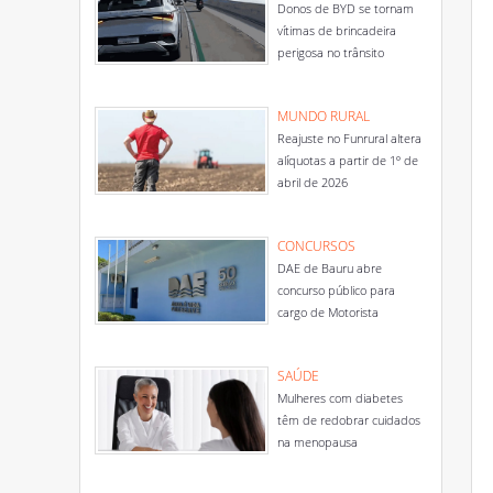
Donos de BYD se tornam
vítimas de brincadeira
perigosa no trânsito
MUNDO RURAL
Reajuste no Funrural altera
alíquotas a partir de 1º de
abril de 2026
CONCURSOS
DAE de Bauru abre
concurso público para
cargo de Motorista
SAÚDE
Mulheres com diabetes
têm de redobrar cuidados
na menopausa