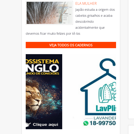
ELA MULHER
Japão estuda a origem dos
cabelos grisalhos e acaba
descobrindo
acidentalmente que
devemos ficar muito felizes por tê-los
VEJA TODOS OS CADERNOS