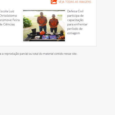
VEJA TODAS AS IMAGENS
Escola Luiz
Defesa Civil
Chrisóstomo
participa de
promove Feira
capacitação
de Ciências
para enfrentar
período de
estiagem
 reprodução parcial ou total do material contido nesse site.