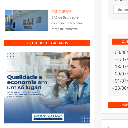
CONCURSOS
DAE de Bauru abre
concurso público para
cargo de Motorista
OUT
VEJA TODOS OS CADERNOS
- 08/08
- 31/07
- 18/07
- 09/07
- 01/07
- 23/06
MAI