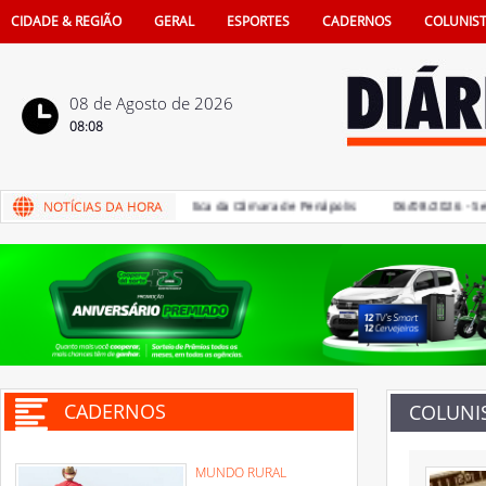
CIDADE & REGIÃO
GERAL
ESPORTES
CADERNOS
COLUNIS
08 de Agosto de 2026
08:08
es devem votar Código de Ética da Câmara de Penápolis
06/08/2026 - Semes
CADERNOS
COLUNI
MUNDO RURAL