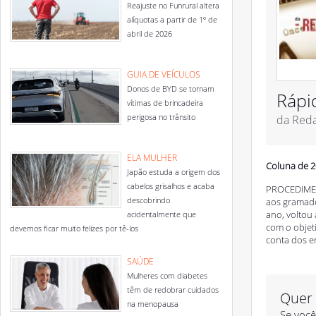
Reajuste no Funrural altera
alíquotas a partir de 1º de
abril de 2026
GUIA DE VEÍCULOS
Donos de BYD se tornam
Rápi
vítimas de brincadeira
perigosa no trânsito
da Red
ELA MULHER
Coluna de 2
Japão estuda a origem dos
cabelos grisalhos e acaba
PROCEDIMENT
descobrindo
aos gramado
ano, voltou 
acidentalmente que
com o objet
devemos ficar muito felizes por tê-los
conta dos er
SAÚDE
Mulheres com diabetes
têm de redobrar cuidados
Quer 
na menopausa
Se você