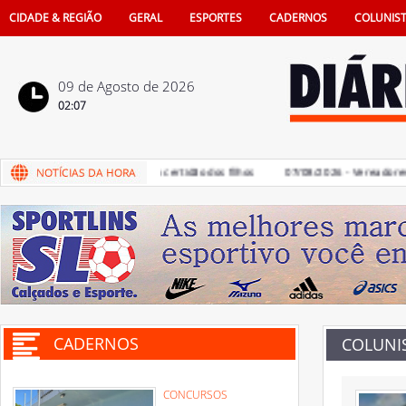
CIDADE & REGIÃO
GERAL
ESPORTES
CADERNOS
COLUNIS
09 de Agosto de 2026
02:07
de pais na vida e também na certidão dos filhos
07/08/2026 - Vereadores dev
CADERNOS
COLUNI
CONCURSOS