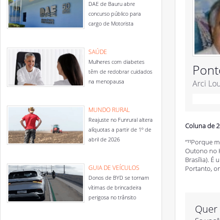
DAE de Bauru abre
concurso público para
cargo de Motorista
SAÚDE
Mulheres com diabetes
Pont
têm de redobrar cuidados
na menopausa
Arci Lo
MUNDO RURAL
Reajuste no Funrural altera
Coluna de 2
alíquotas a partir de 1º de
abril de 2026
“¹¹Porque m
Outono no H
Brasília). É
GUIA DE VEÍCULOS
Portanto, o
Donos de BYD se tornam
vítimas de brincadeira
perigosa no trânsito
Quer 