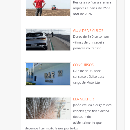
Reajuste no Funrural altera
alíquotas a partir de 1º de
abril de 2026
GUIA DE VEÍCULOS
Donos de BYD se tornam
vítimas de brincadeira
perigosa no trânsito
CONCURSOS
DAE de Bauru abre
concurso público para
cargo de Motorista
ELA MULHER
Japão estuda a origem dos
cabelos grisalhos e acaba
descobrindo
acidentalmente que
devemos ficar muito felizes por tê-los