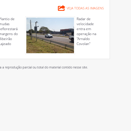
VEJA TODAS AS IMAGENS
Plantio de
Radar de
mudas
velocidade
reflorestará
entra em
margens do
operação na
Ribeirão
"Arnaldo
Lajeado
Covolan"
 reprodução parcial ou total do material contido nesse site.