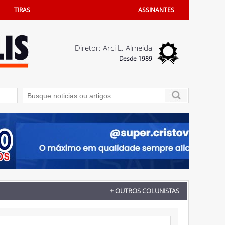
TIRAS
ASSINANTES
Diretor: Arci L. Almeida
Desde 1989
emprego criadas em Penápolis
05/08/2026 - Dia dos Pais terá sorteio de iP
+ OUTROS COLUNISTAS