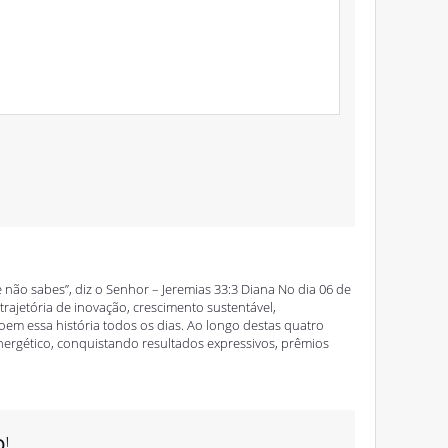
e não sabes”, diz o Senhor – Jeremias 33:3 Diana No dia 06 de
rajetória de inovação, crescimento sustentável,
oem essa história todos os dias. Ao longo destas quatro
nergético, conquistando resultados expressivos, prêmios
o
!