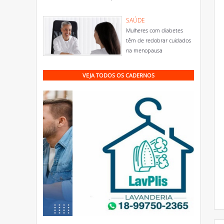
SAÚDE
Mulheres com diabetes
têm de redobrar cuidados
na menopausa
VEJA TODOS OS CADERNOS