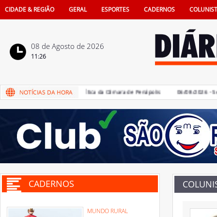
CIDADE & REGIÃO
GERAL
ESPORTES
CADERNOS
COLUNIS
08 de Agosto de 2026
11:26
res devem votar Código de Ética da Câmara de Penápolis
06/08/2026 - Seme
CADERNOS
COLUNI
MUNDO RURAL