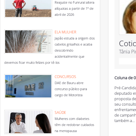
Reajuste no Funrural altera
alíquotas a partir de 1º de
abril de 2026
ELA MULHER
Japão estuda a origem dos
Coti
cabelos grisalhos e acaba
descobrindo
Tânia P
acidentalmente que
devemos ficar muito felizes por tê-los
CONCURSOS
Coluna de 0
DAE de Bauru abre
Pré-Candida
concurso público para
deputado est
cargo de Motorista
proposta de
seu consultó
enfrentamen
SAÚDE
de campanha
Mulheres com diabetes
também a...
têm de redobrar cuidados
na menopausa