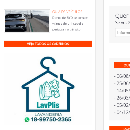
GUIA DE VEÍCULOS
Quer 
Donos de BYD se tornam
Se você
vítimas de brincadeira
perigosa no trânsito
VEJA TODOS OS CADERNOS
OUT
- 06/08
- 25/06
- 14/05
- 26/03
- 05/02
- 04/12
MAI