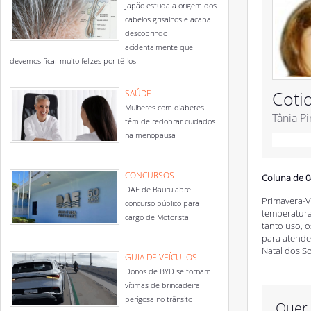
Japão estuda a origem dos
cabelos grisalhos e acaba
descobrindo
acidentalmente que
devemos ficar muito felizes por tê-los
Coti
SAÚDE
Mulheres com diabetes
Tânia P
têm de redobrar cuidados
na menopausa
CONCURSOS
Coluna de 0
DAE de Bauru abre
Primavera-V
concurso público para
temperatura
cargo de Motorista
tanto uso, 
para atender
Natal dos S
GUIA DE VEÍCULOS
Donos de BYD se tornam
vítimas de brincadeira
perigosa no trânsito
Quer 