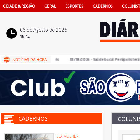
CIDADE & REGIÃO
GERAL
ESPORTES
CADERNOS
COLUNIS
06 de Agosto de 2026
19:42
ne 16 no comércio de Penápolis
04/08/2026 - Saúde bucal: Penápolis terá Un
CADERNOS
COLUNI
ELA MULHER