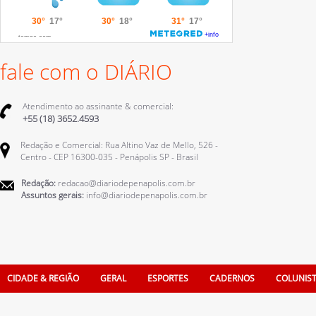
fale com o DIÁRIO
Atendimento ao assinante & comercial:
+55 (18) 3652.4593
Redação e Comercial: Rua Altino Vaz de Mello, 526 -
Centro - CEP 16300-035 - Penápolis SP - Brasil
Redação:
redacao@diariodepenapolis.com.br
Assuntos gerais:
info@diariodepenapolis.com.br
CIDADE & REGIÃO
GERAL
ESPORTES
CADERNOS
COLUNIS