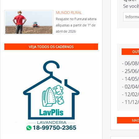
Se você
MUNDO RURAL
Reajuste no Funrural altera
alíquotas a partir de 1º de
abril de 2026
VEJA TODOS OS CADERNOS
OUT
- 06/08
- 25/06
- 14/05
- 02/04
- 12/02
- 11/12
MAI