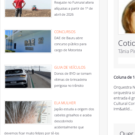
Reajuste no Funrural altera
alíquotas a partir de 1º de
abril de 2026
CONCURSOS
DAE de Bauru abre
Coti
concurso público para
cargo de Motorista
Tânia P
GUIA DE VEÍCULOS
Donos de BYD se tornam
Coluna de 1
vítimas de brincadeira
perigosa no trânsito
Orquestra N
orquestra s
entrada é gr
ELA MULHER
Cultural Cor
Irm&atild...
Japão estuda a origem dos
cabelos grisalhos e acaba
descobrindo
acidentalmente que
Quer 
devemos ficar muito felizes por tê-los