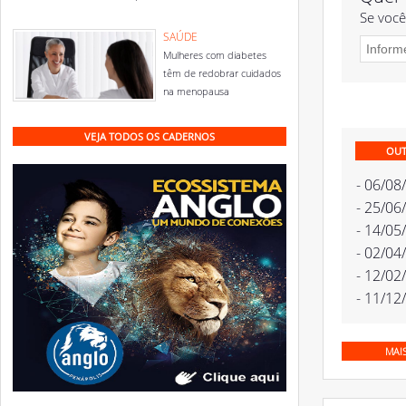
Se você
SAÚDE
Mulheres com diabetes
têm de redobrar cuidados
na menopausa
VEJA TODOS OS CADERNOS
OUT
- 06/08
- 25/06
- 14/05
- 02/04
- 12/02
- 11/12
MAI