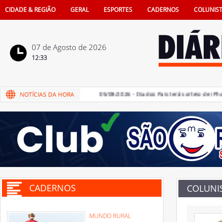
CIDADE & REGIÃO
GERAL
ESPORTES
CADERNOS
COLUNIS
07 de Agosto de 2026
12:33
rego criadas em Penápolis
05/08/2026 - Dia dos Pais terá sorteio de iPhone
CADERNOS
COLUNI
MUNDO RURAL