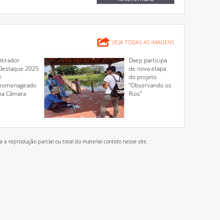
VEJA TODAS AS IMAGENS
Atirador
Daep participa
Destaque 2025
de nova etapa
é
do projeto
homenageado
"Observando os
na Câmara
Rios"
 reprodução parcial ou total do material contido nesse site.