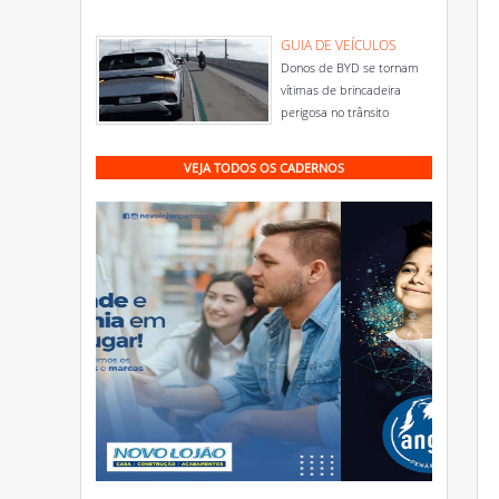
GUIA DE VEÍCULOS
Donos de BYD se tornam
vítimas de brincadeira
perigosa no trânsito
VEJA TODOS OS CADERNOS