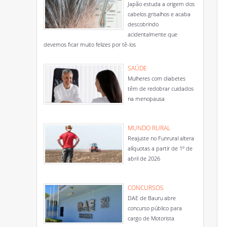
Japão estuda a origem dos
cabelos grisalhos e acaba
descobrindo
acidentalmente que
devemos ficar muito felizes por tê-los
SAÚDE
Mulheres com diabetes
têm de redobrar cuidados
na menopausa
MUNDO RURAL
Reajuste no Funrural altera
alíquotas a partir de 1º de
abril de 2026
CONCURSOS
DAE de Bauru abre
concurso público para
cargo de Motorista