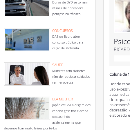
Donos de BYD se tornam
vítimas de brincadeira
perigosa no trânsito
CONCURSOS
DAE de Bauru abre
Psic
concurso público para
cargo de Motorista
RICARD
SAÚDE
Mulheres com diabetes
Coluna de 1
têm de redobrar cuidados
na menopausa
Dor de cabe
uso excessi
automedicam
ELA MULHER
ciclo: quan
psicossomát
Japão estuda a origem dos
depressão. 
cabelos grisalhos e acaba
elaborado e
descobrindo
acidentalmente que
devemos ficar muito felizes por tê-los