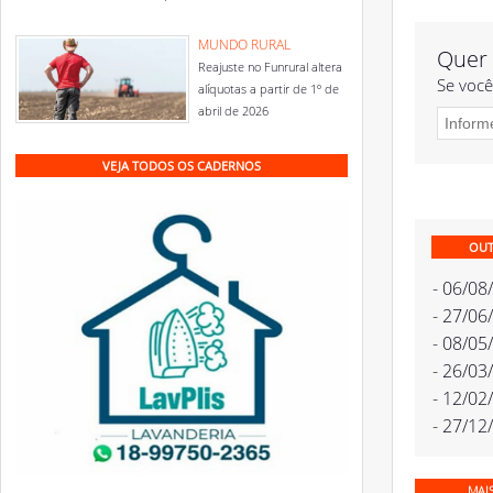
MUNDO RURAL
Quer 
Reajuste no Funrural altera
Se você
alíquotas a partir de 1º de
abril de 2026
VEJA TODOS OS CADERNOS
OUT
- 06/08
- 27/06
- 08/05
- 26/03
- 12/02
- 27/12
MAI