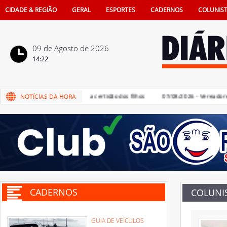
CIDADE & REGIÃO
GERAL
ESPORTES
CADERNOS
COLUNIS
09 de Agosto de 2026
14:22
 de pais na vida e também na certidão dos filhos
07/08/2026 - Vereadores de
CADERNOS
COLUNI
GUIA DE VEÍCULOS