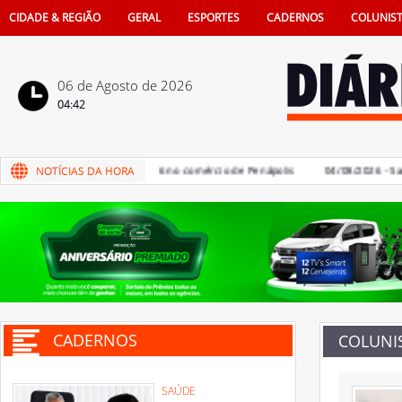
CIDADE & REGIÃO
GERAL
ESPORTES
CADERNOS
COLUNIS
06 de Agosto de 2026
04:42
Pais terá sorteio de iPhone 16 no comércio de Penápolis
04/08/2026 - Saúde 
CADERNOS
COLUNI
SAÚDE