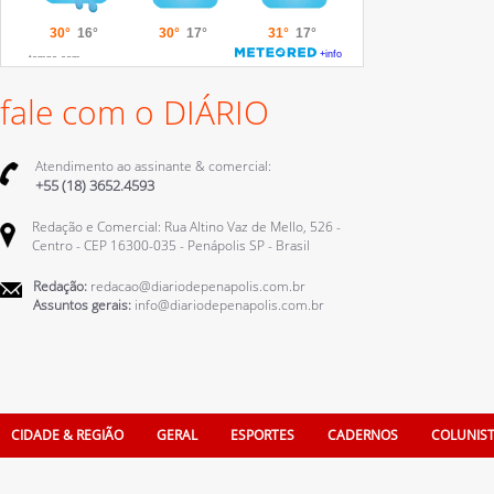
fale com o DIÁRIO
Atendimento ao assinante & comercial:
+55 (18) 3652.4593
Redação e Comercial: Rua Altino Vaz de Mello, 526 -
Centro - CEP 16300-035 - Penápolis SP - Brasil
Redação:
redacao@diariodepenapolis.com.br
Assuntos gerais:
info@diariodepenapolis.com.br
CIDADE & REGIÃO
GERAL
ESPORTES
CADERNOS
COLUNIS