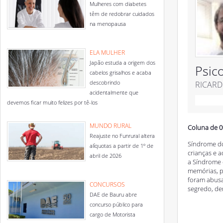
Mulheres com diabetes
têm de redobrar cuidados
na menopausa
ELA MULHER
Japão estuda a origem dos
Psic
cabelos grisalhos e acaba
descobrindo
RICARD
acidentalmente que
devemos ficar muito felizes por tê-los
MUNDO RURAL
Coluna de 0
Reajuste no Funrural altera
Síndrome do
alíquotas a partir de 1º de
crianças e 
abril de 2026
a Síndrome 
memórias, p
foram abusa
CONCURSOS
segredo, de
DAE de Bauru abre
concurso público para
cargo de Motorista