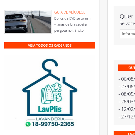
GUIA DE VEÍCULOS
Quer 
Donos de BYD se tornam
Se você
vítimas de brincadeira
perigosa no trânsito
VEJA TODOS OS CADERNOS
OUT
- 06/08
- 27/06
- 08/05
- 26/03
- 12/02
- 27/12
MAI