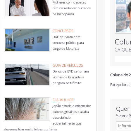
Mulheres com diabetes
têm de redobrar cuidados
na menopausa
CONCURSOS
DAE de Bauru abre
Colu
concurso público para
cargo de Motorista
CAIQUE
GUIA DE VEÍCULOS
Donos de BYD se tornam
Coluna de 2
vítimas de brincadeira
perigosa no trânsito
Excepcional
ELA MULHER
Japão estuda a origem dos
Quer 
cabelos grisalhos e acaba
Se você
descobrindo
acidentalmente que
devemos ficar muito felizes por tê-los