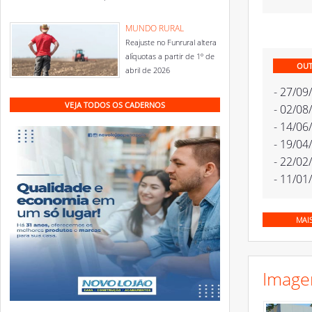
MUNDO RURAL
Reajuste no Funrural altera
alíquotas a partir de 1º de
OUT
abril de 2026
- 27/09
VEJA TODOS OS CADERNOS
- 02/08
- 14/06
- 19/04
- 22/02
- 11/01
MAI
Image