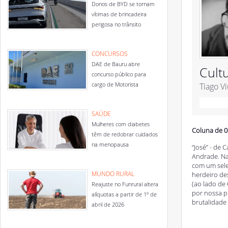
Donos de BYD se tornam
vítimas de brincadeira
perigosa no trânsito
CONCURSOS
DAE de Bauru abre
Cult
concurso público para
cargo de Motorista
Tiago V
SAÚDE
Mulheres com diabetes
Coluna de 0
têm de redobrar cuidados
na menopausa
“José” - de
Andrade. Na
com um sele
MUNDO RURAL
herdeiro de
(ao lado de 
Reajuste no Funrural altera
por nossa p
alíquotas a partir de 1º de
brutalidade
abril de 2026