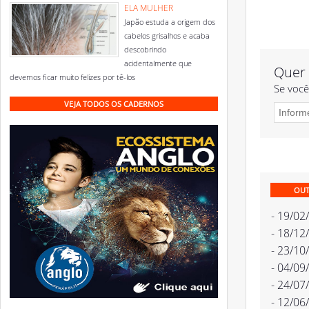
ELA MULHER
Japão estuda a origem dos
cabelos grisalhos e acaba
descobrindo
acidentalmente que
Quer 
devemos ficar muito felizes por tê-los
Se você
VEJA TODOS OS CADERNOS
OUT
- 19/02
- 18/12
- 23/10
- 04/09
- 24/07
- 12/06