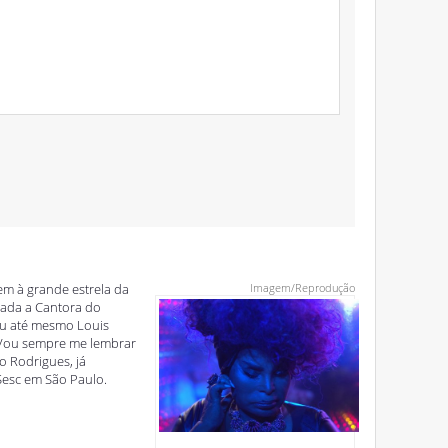
m à grande estrela da
Imagem/Reprodução
rada a Cantora do
nou até mesmo Louis
 Vou sempre me lembrar
o Rodrigues, já
Sesc em São Paulo.