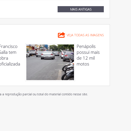
MAIS ANTIGAS
VEJA TODAS AS IMAGENS
Francisco
Penápolis
Salla tem
possui mais
obra
de 12 mil
oficializada
motos
 reprodução parcial ou total do material contido nesse site.