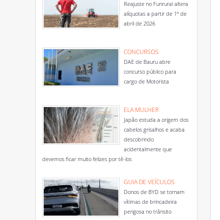
Reajuste no Funrural altera
alíquotas a partir de 1º de
abril de 2026
CONCURSOS
DAE de Bauru abre
concurso público para
cargo de Motorista
ELA MULHER
Japão estuda a origem dos
cabelos grisalhos e acaba
descobrindo
acidentalmente que
devemos ficar muito felizes por tê-los
GUIA DE VEÍCULOS
Donos de BYD se tornam
vítimas de brincadeira
perigosa no trânsito