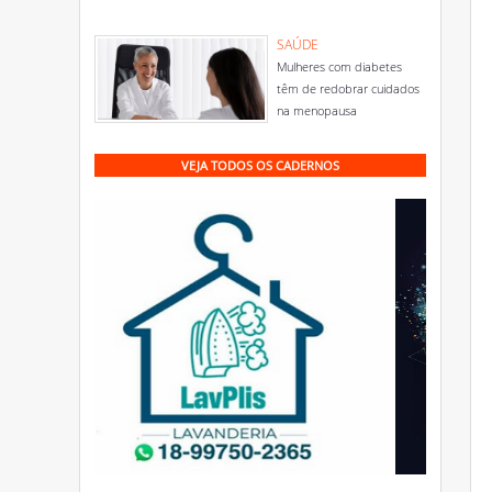
SAÚDE
Mulheres com diabetes
têm de redobrar cuidados
na menopausa
VEJA TODOS OS CADERNOS